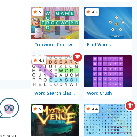
5
4.3
Crocword: Crossword Puzzle Game
Find Words
4.5
Word Search Classic
Word Crush
5
4.4
 slova su