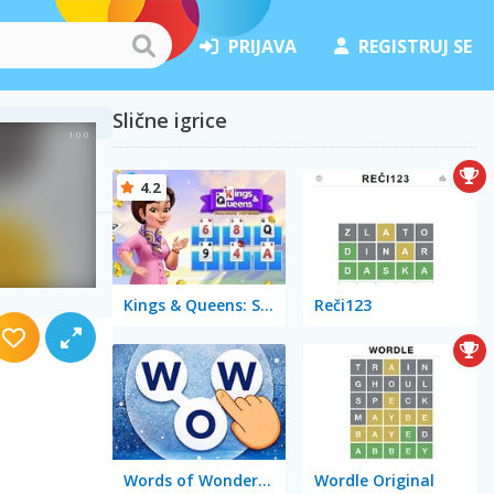
PRIJAVA
REGISTRUJ SE
Slične igrice
4.2
Kings & Queens: Solitaire Tripeaks
Reči123
Words of Wonders - WOW
Wordle Original