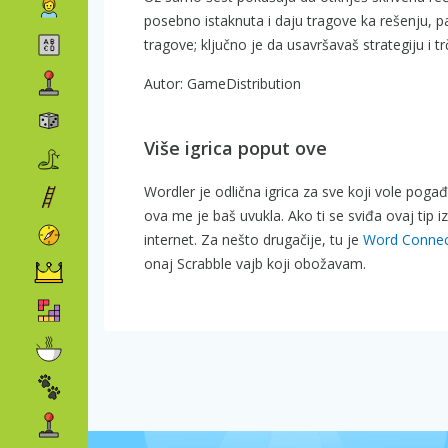
posebno istaknuta i daju tragove ka rešenju, 
tragove; ključno je da usavršavaš strategiju i tr
Autor: GameDistribution
Više igrica poput ove
Wordler je odlična igrica za sve koji vole pogađ
ova me je baš uvukla. Ako ti se sviđa ovaj tip 
internet. Za nešto drugačije, tu je
Word Conne
onaj Scrabble vajb koji obožavam.