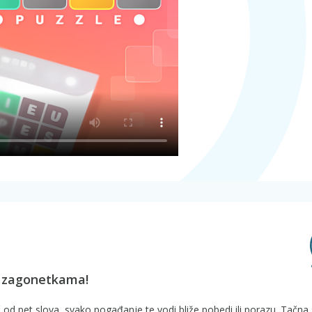
m zagonetkama!
 od pet slova, svako pogađanje te vodi bliže pobedi ili porazu. Tačna