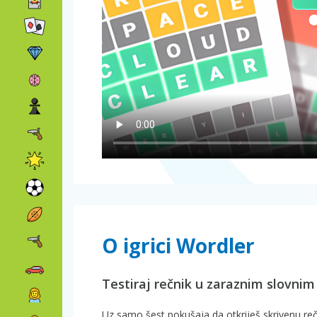
O igrici Wordler
Testiraj rečnik u zaraznim slovni
Uz samo šest pokušaja da otkriješ skrivenu reč