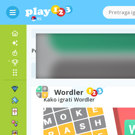
RS
Posetite i
Igrice reči
(96)
Wordler
Kako igrati Wordler