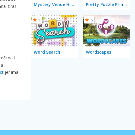
Mystery Venue Hidden Object
Pretty Puzzle Princess
naliziraš
5
5
Word Search
Wordscapes
rečima i
la
st
jer ima