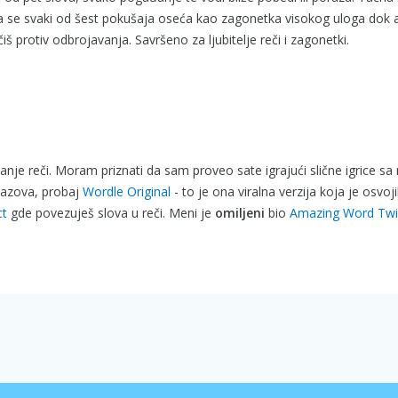
pa se svaki od šest pokušaja oseća kao zagonetka visokog uloga dok a
čiš protiv odbrojavanja. Savršeno za ljubitelje reči i zagonetki.
anje reči. Moram priznati da sam proveo sate igrajući slične igrice sa 
izazova, probaj
Wordle Original
- to je ona viralna verzija koja je osvoji
ct
gde povezuješ slova u reči. Meni je
omiljeni
bio
Amazing Word Twi