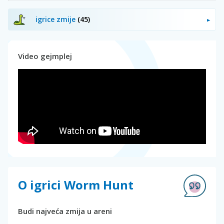
igrice zmije
(45)
Video gejmplej
O igrici Worm Hunt
Budi najveća zmija u areni