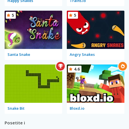
Happy Snakes
Trains.io
5
5
Santa Snake
Angry Snakes
4.6
Snake Bit
Bloxd.io
Posetite i