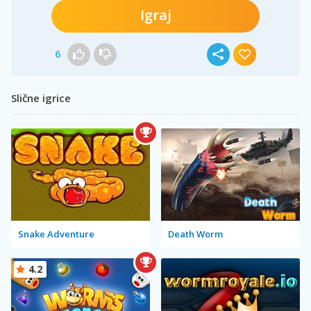
Igraj
6
Slične igrice
Snake Adventure
Death Worm
4.2