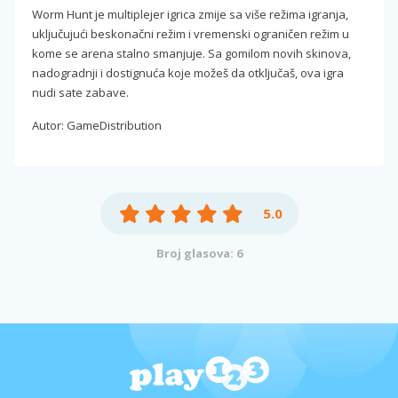
Worm Hunt je multiplejer igrica zmije sa više režima igranja,
uključujući beskonačni režim i vremenski ograničen režim u
kome se arena stalno smanjuje. Sa gomilom novih skinova,
nadogradnji i dostignuća koje možeš da otključaš, ova igra
nudi sate zabave.
Autor: GameDistribution
5.0
Broj glasova: 6