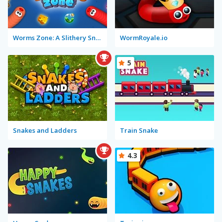
Worms Zone: A Slithery Snake
WormRoyale.io
5
Snakes and Ladders
Train Snake
4.3