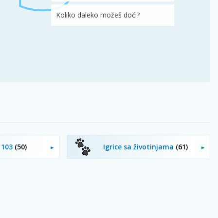
Koliko daleko možeš doći?
o 103
(50)
Igrice sa životinjama
(61)