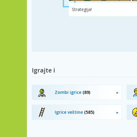
Strategija!
Igrajte i
Zombi igrice
(89)
Igrice veštine
(585)