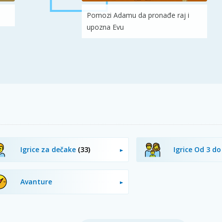
Pomozi Adamu da pronađe raj i
upozna Evu
Igrice za dečake
(33)
Igrice Od 3 d
Avanture