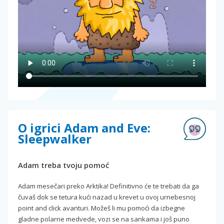
O igrici Adam and Eve:
Sleepwalker
Adam treba tvoju pomoć
Adam mesečari preko Arktika! Definitivno će te trebati da ga
čuvaš dok se tetura kući nazad u krevet u ovoj urnebesnoj
point and click avanturi. Možeš li mu pomoći da izbegne
gladne polarne medvede, vozi se na sankama i još puno