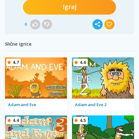
Igraj
6
Slične igrice
4.7
4.6
Adam and Eve
Adam and Eve 2
4.4
4.5