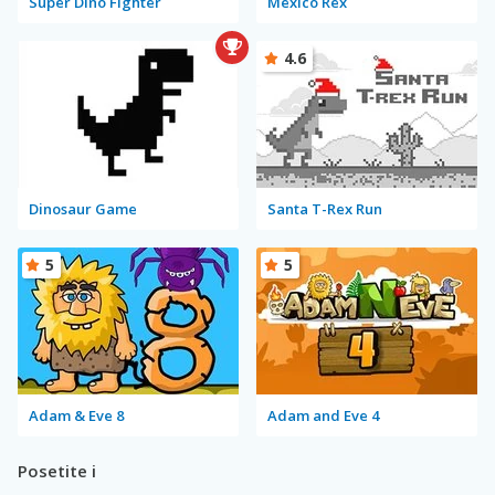
Super Dino Fighter
Mexico Rex
4.6
Dinosaur Game
Santa T-Rex Run
5
5
Adam & Eve 8
Adam and Eve 4
Posetite i