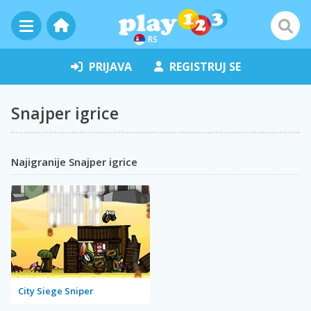
RS
PRIJAVA
REGISTRUJ SE
Snajper igrice
Najigranije Snajper igrice
City Siege Sniper