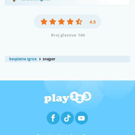
4.5
Broj glasova: 164
besplatne igrice
snajper