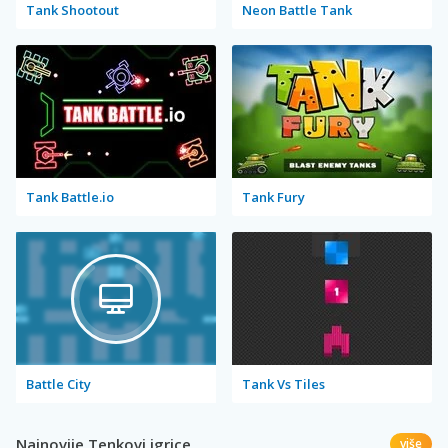
Tank Shootout
Neon Battle Tank
Tank Battle.io
Tank Fury
Battle City
Tank Vs Tiles
Najnovije Tenkovi igrice
više