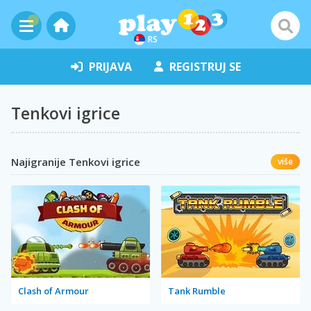
RS
PRIJAVA
REGISTRUJ SE
Tenkovi igrice
Najigranije Tenkovi igrice
više
Clash of Armour
Tank Rumble