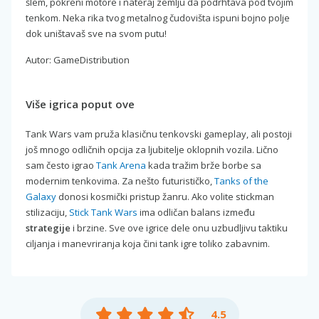
šlem, pokreni motore i nateraj zemlju da podrhtava pod tvojim
tenkom. Neka rika tvog metalnog čudovišta ispuni bojno polje
dok uništavaš sve na svom putu!
Autor: GameDistribution
Više igrica poput ove
Tank Wars vam pruža klasičnu tenkovski gameplay, ali postoji
još mnogo odličnih opcija za ljubitelje oklopnih vozila. Lično
sam često igrao
Tank Arena
kada tražim brže borbe sa
modernim tenkovima. Za nešto futurističko,
Tanks of the
Galaxy
donosi kosmički pristup žanru. Ako volite stickman
stilizaciju,
Stick Tank Wars
ima odličan balans između
strategije
i brzine. Sve ove igrice dele onu uzbudljivu taktiku
ciljanja i manevriranja koja čini tank igre toliko zabavnim.
4.5