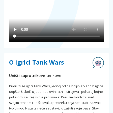
O igrici Tank Wars
Uništi suprotnikove tenkove
Pridruži se igrici Tank Wars, jednoj od najboljih arkadnih igrica
uopšte! Uskoči u jedan od ovih ratnih strojeva i poharaj bojno
polje dok satireš svoje protivnike! Preuzmi kontrolu nad
svojim tenkom i uništi svaku prepreku koja se usudi izazvati
tvoju moć. Ništa te neće zaustaviti u zaštiti svoje baze! Stavi