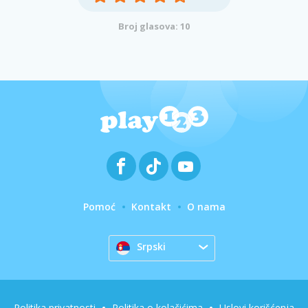
Broj glasova: 10
Pomoć
Kontakt
O nama
Srpski
Politika privatnosti
Politika o kolačićima
Uslovi korišćenja