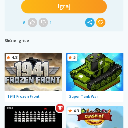
Igraj
9
1
Slične igrice
4.8
5
1941 Frozen Front
Super Tank War
4.3