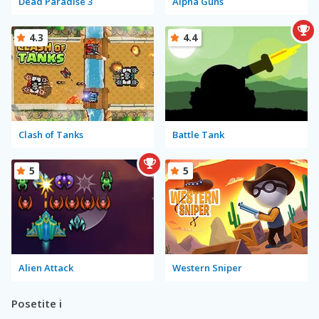
Dead Paradise 3
Alpha Guns
4.3
4.4
Clash of Tanks
Battle Tank
5
5
Alien Attack
Western Sniper
Posetite i