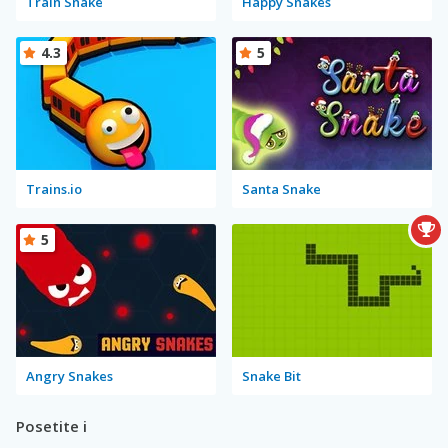
Train Snake
Happy Snakes
4.3
5
Trains.io
Santa Snake
5
Angry Snakes
Snake Bit
Posetite i