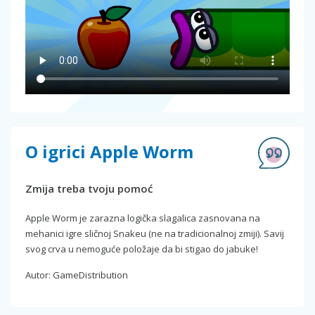
O igrici Apple Worm
Zmija treba tvoju pomoć
Apple Worm je zarazna logička slagalica zasnovana na
mehanici igre sličnoj Snakeu (ne na tradicionalnoj zmiji). Savij
svog crva u nemoguće položaje da bi stigao do jabuke!
Autor: GameDistribution