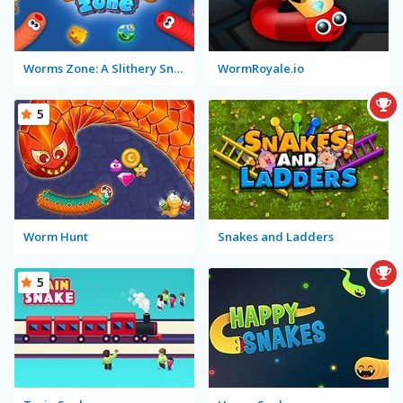
Worms Zone: A Slithery Snake
WormRoyale.io
5
Worm Hunt
Snakes and Ladders
5