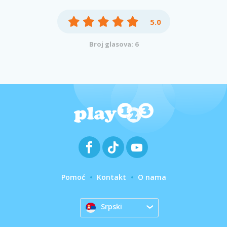
5.0
Broj glasova: 6
Pomoć
Kontakt
O nama
Srpski