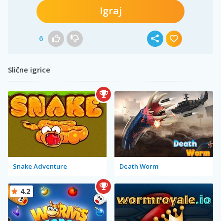
Igraj
6
Slične igrice
Snake Adventure
Death Worm
4.2