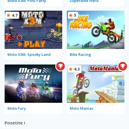
Moto X3M: Pool Party
Superbike Hero
4.7
5
Moto X3M: Spooky Land
Bike Racing
4.3
Moto Fury
Moto Maniac
Posetite i