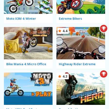
Moto X3M 4: Winter
Extreme Bikers
4.4
Bike Mania 4: Micro Office
Highway Rider Extreme
4.3