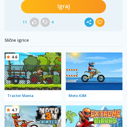
Igraj
11
4
Slične igrice
4.6
Tractor Mania
Moto X3M
4.7