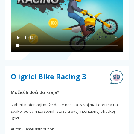
O igrici Bike Racing 3
Možeš li doći do kraja?
Izaberi motor koji može da se nosi sa zavojima i obrtima na
svakoj od ovih izazovnih staza u ovoj intenzivnoj trkačkoj
igrici.
Autor: GameDistribution