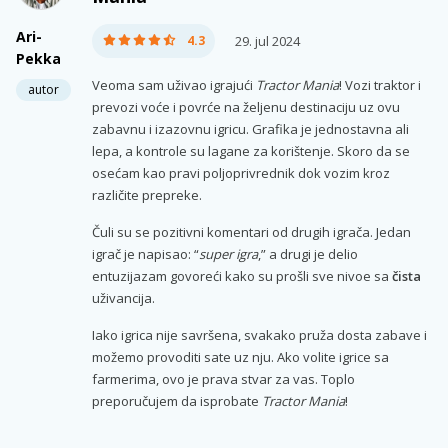
Ari-
4.3
29. jul 2024
Pekka
Veoma sam uživao igrajući
Tractor Mania
! Vozi traktor i
autor
prevozi voće i povrće na željenu destinaciju uz ovu
zabavnu i izazovnu igricu. Grafika je jednostavna ali
lepa, a kontrole su lagane za korištenje. Skoro da se
osećam kao pravi poljoprivrednik dok vozim kroz
različite prepreke.
Čuli su se pozitivni komentari od drugih igrača. Jedan
igrač je napisao: “
super igra
,” a drugi je delio
entuzijazam govoreći kako su prošli sve nivoe sa
čista
uživancija.
Iako igrica nije savršena, svakako pruža dosta zabave i
možemo provoditi sate uz nju. Ako volite igrice sa
farmerima, ovo je prava stvar za vas. Toplo
preporučujem da isprobate
Tractor Mania
!