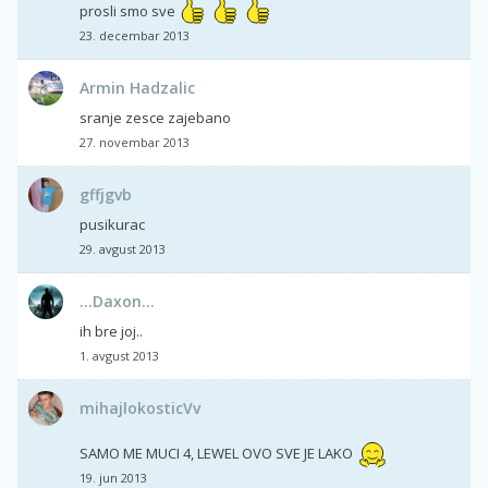
prosli smo sve
23. decembar 2013
Armin Hadzalic
sranje zesce zajebano
27. novembar 2013
gffjgvb
pusikurac
29. avgust 2013
...Daxon...
ih bre joj..
1. avgust 2013
mihajlokosticVv
SAMO ME MUCI 4, LEWEL OVO SVE JE LAKO
19. jun 2013