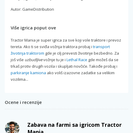
Autor: GameDistribution
Više igrica poput ove
Tractor Mania je super igrica za sve koji vole traktore i prevoz
tereta. Ako ti se sviđa vožnja traktora probaj i
transport
životinja traktorom
gde je cilj prevesti životinje bezbedno. Za
još više
uzbudljive
vožnje tu je i
Lethal Race
gde možeš da se
trkaš protiv drugih vozila i skupljati novčiće. Takođe probaj i
parkiranje kamiona
ako voliš izazovne zadatke sa velikim
vozilima...
Ocene i recenzije
Zabava na farmi sa igricom Tractor
Mania