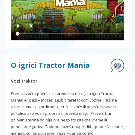
O igrici Tractor Mania
Vozi traktor
Prevezi voće i povrće iz spremnika do cilja u igrici Tractor
Mania! Ali pazi – možeš izgubiti teret tokom vožnje! Pazi na
uzbrdicama i nizbrdicama, jer će ti voće ili povrće ispasti iz
prikolice ako voziš prebrzo ili previše divlje. Prevezi bar
polovinu tereta do cilja pre nego što istekne vreme ili
ponestane goriva! Traktor možeš unaprediti – poboljšaj motor,
menjač, gume, ubrzanje i rezervoar za gorivo.