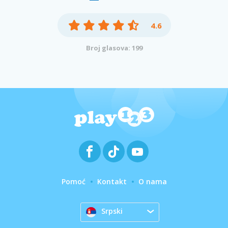
4.6
Broj glasova: 199
Pomoć
Kontakt
O nama
Srpski