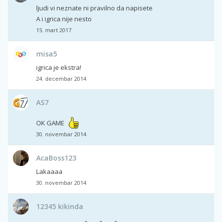
ljudi vi neznate ni pravilno da napisete
A i igrica nije nesto
15. mart 2017
misa5
igrica je ekstra!
24. decembar 2014
AS7
OK GAME
30. novembar 2014
AcaBoss123
Lakaaaa
30. novembar 2014
12345 kikinda