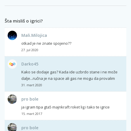
Šta misliš o igrici?
Mali.Milojica
otkad je ne znate spojeno??
27. jul 2020
Darko45
Kako se dodaje gas? Kada ide uzbrdo stane i ne može
dalje...ručna je na space ali gas ne mogu da provalim
31. mart 2020
pro bole
ja igram tipa gta5 majnkraft roket lig i tako te igrice
15. mart 2017
pro bole