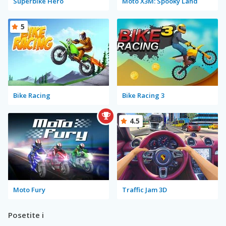
Superbike Hero
Moto X3M: Spooky Land
5
Bike Racing
Bike Racing 3
4.5
Moto Fury
Traffic Jam 3D
Posetite i