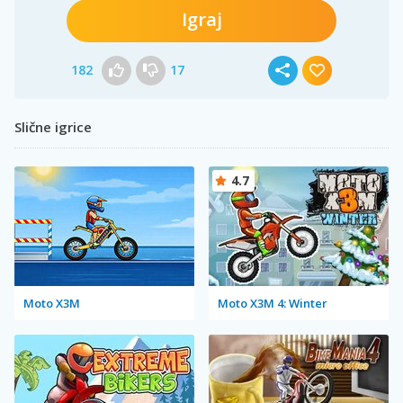
Igraj
182
17
Slične igrice
4.7
Moto X3M
Moto X3M 4: Winter