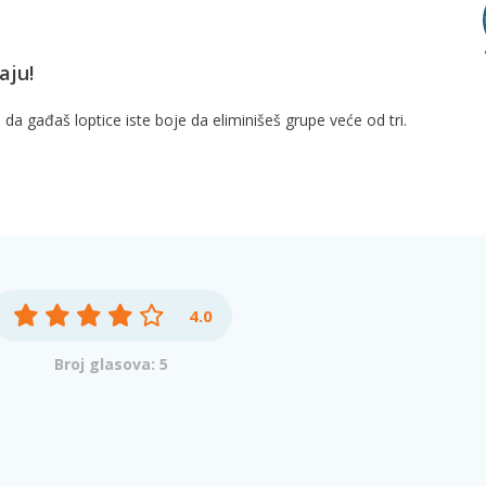
aju!
da gađaš loptice iste boje da eliminišeš grupe veće od tri.
4.0
Broj glasova: 5