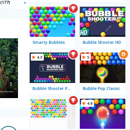
r
(177)
Smarty Bubbles
Bubble Shooter HD
4.3
5
Bubble Shooter Pop
Bubble Pop Classic
4.6