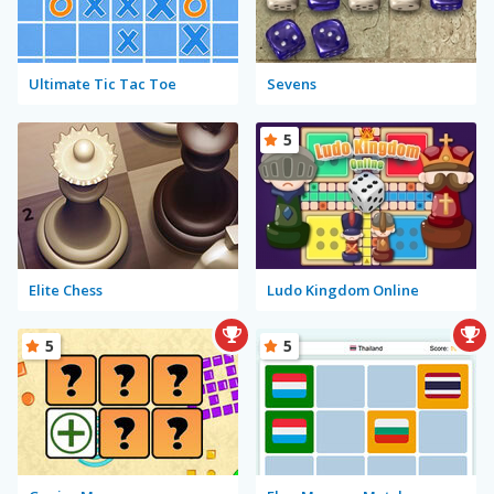
Ultimate Tic Tac Toe
Sevens
5
Elite Chess
Ludo Kingdom Online
5
5