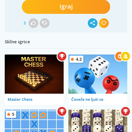
Igraj
3
Slične igrice
4.2
Master Chess
Čoveče ne ljuti se
5