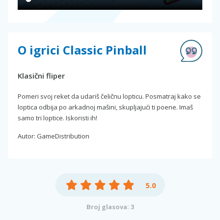
O igrici Classic Pinball
Klasični fliper
Pomeri svoj reket da udariš čeličnu lopticu. Posmatraj kako se
loptica odbija po arkadnoj mašini, skupljajući ti poene. Imaš
samo tri loptice. Iskoristi ih!
Autor: GameDistribution
5.0
Broj glasova: 3