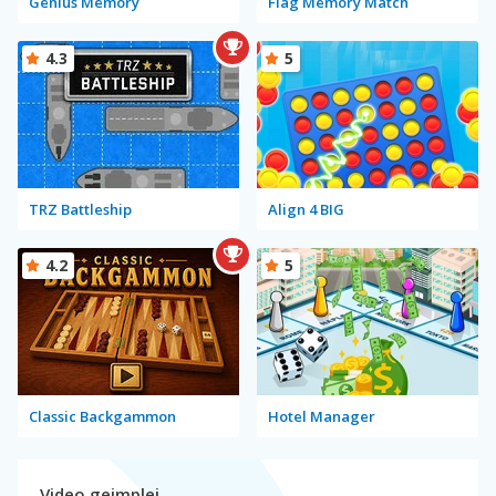
Genius Memory
Flag Memory Match
4.3
5
TRZ Battleship
Align 4 BIG
4.2
5
Classic Backgammon
Hotel Manager
Video gejmplej