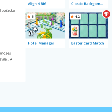
Align 4 BIG
Classic Backgammon
od početka
5
4.2
Hotel Manager
Easter Card Match
 možeš
ila... A