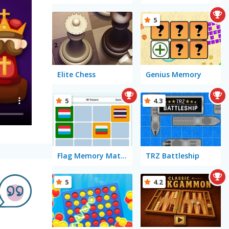
5
Elite Chess
Genius Memory
5
4.3
Flag Memory Match
TRZ Battleship
5
4.2