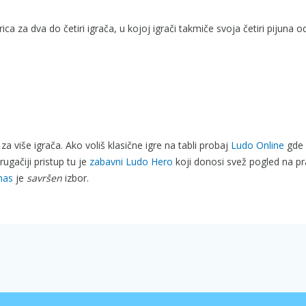
ca za dva do četiri igrača, u kojoj igrači takmiče svoja četiri pijuna 
a više igrača. Ako voliš klasične igre na tabli probaj
Ludo Online
gde
rugačiji pristup tu je
zabavni Ludo Hero
koji donosi svež pogled na prav
mas
je
savršen
izbor.