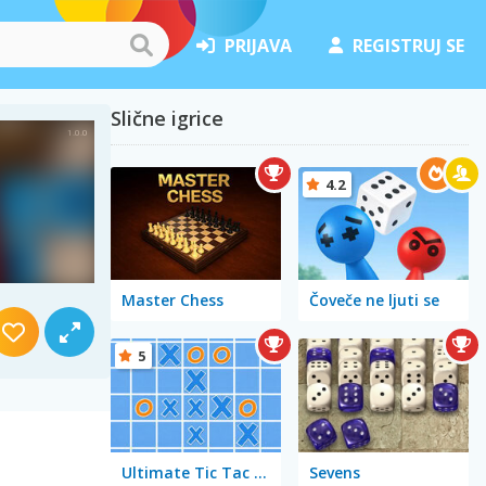
PRIJAVA
REGISTRUJ SE
Slične igrice
4.2
Master Chess
Čoveče ne ljuti se
5
Ultimate Tic Tac Toe
Sevens