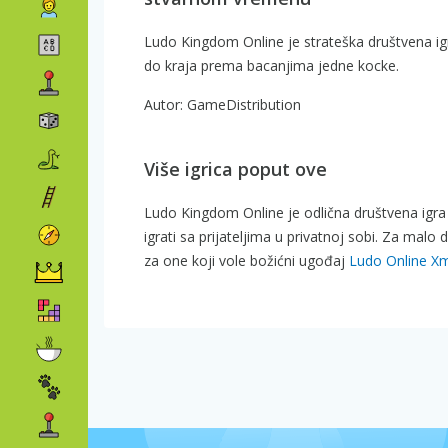
Ludo Kingdom Online je strateška društvena igri
do kraja prema bacanjima jedne kocke.
Autor: GameDistribution
Više igrica poput ove
Ludo Kingdom Online je odlična društvena igra z
igrati sa prijateljima u privatnoj sobi. Za malo d
za one koji vole božićni ugođaj
Ludo Online X