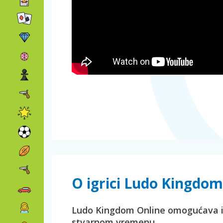
O igrici Ludo Kingdom
Ludo Kingdom Online omogućava ig
stvarnom vremenu