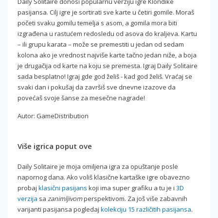
Daily Solitaire donosi popularnu verziju igre Klondike
pasijansa. Cilj igre je sortirati sve karte u četiri gomile. Moraš
početi svaku gomilu temelja s asom, a gomila mora biti
izgrađena u rastućem redosledu od asova do kraljeva. Kartu
– ili grupu karata – može se premestiti u jedan od sedam
kolona ako je vrednost najviše karte tačno jedan niže, a boja
je drugačija od karte na koju se premesta. Igraj Daily Solitaire
sada besplatno! Igraj gde god želiš - kad god želiš. Vraćaj se
svaki dan i pokušaj da završiš sve dnevne izazove da
povećaš svoje šanse za mesečne nagrade!
Autor: GameDistribution
Više igrica poput ove
Daily Solitaire je moja omiljena igra za opuštanje posle
napornog dana. Ako voliš klasične kartaške igre obavezno
probaj
klasični pasijans
koji ima super grafiku a tu je i
3D
verzija
sa
zanimljivom
perspektivom. Za još više zabavnih
varijanti pasijansa pogledaj
kolekciju 15 različitih pasijansa
.