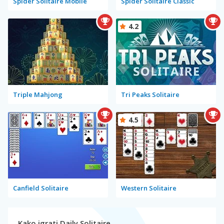
Spider Solitaire Mobile
Spider Solitaire Classic
4.2
Triple Mahjong
Tri Peaks Solitaire
4.5
Canfield Solitaire
Western Solitaire
Kako igrati Daily Solitaire