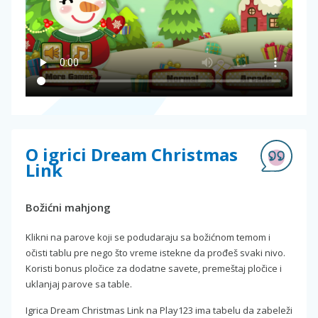
O igrici Dream Christmas
Link
Božićni mahjong
Klikni na parove koji se podudaraju sa božićnom temom i
očisti tablu pre nego što vreme istekne da prođeš svaki nivo.
Koristi bonus pločice za dodatne savete, premeštaj pločice i
uklanjaj parove sa table.
Igrica Dream Christmas Link na Play123 ima tabelu da zabeleži