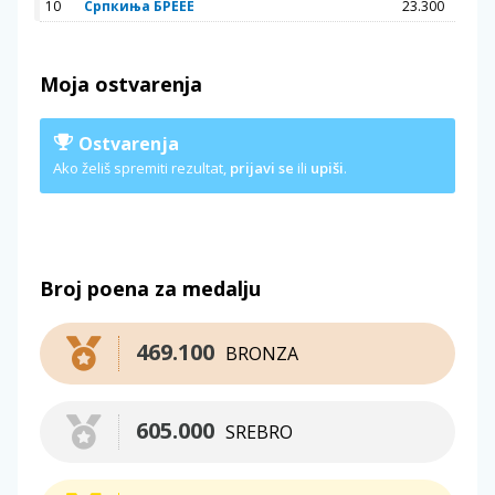
10
Српкиња БРЕЕЕ
23.300
Moja ostvarenja
Ostvarenja
Ako želiš spremiti rezultat,
prijavi se
ili
upiši
.
Broj poena za medalju
469.100
BRONZA
605.000
SREBRO