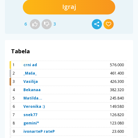
Igraj
6
3
Tabela
1
crni ad
576.000
2
_Maša_
461.400
3
Vasilija
426.300
4
Bekanaa
382.320
5
Matilda...
245.840
6
Veronika :)
149.580
7
snek77
126.820
8
gemini*
123.080
9
ivonarteP rateP
23.600