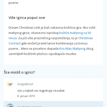
poene.
Više igrica poput ove
Dream Christmas Link je baš zabavna božićna igra. Ako voliš
mahjong igrice, obavezno isprobaj
božićni mahjong sa 50
nivoa
. Za još više prazničnog raspoloženja, tu je
Christmas
Connect
gde možeš praviti lance kombinacija za bonus
poene... Meni se posebno dopada
Kris-Mas Mahjong
zbog
zanimljivih
božićnih pločica i opuštajuće muzike.
Šta misliš o igrici?
inspektor
sto u tabeli ne registruje rezultat
8. januar 2019