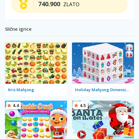
740.900
ZLATO
Slične igrice
Kris Mahjong
Holiday Mahjong Dimensions
4.4
4.5