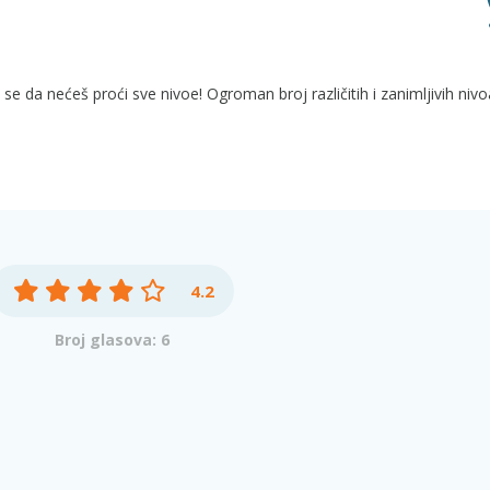
 se da nećeš proći sve nivoe! Ogroman broj različitih i zanimljivih nivo
4.2
Broj glasova: 6