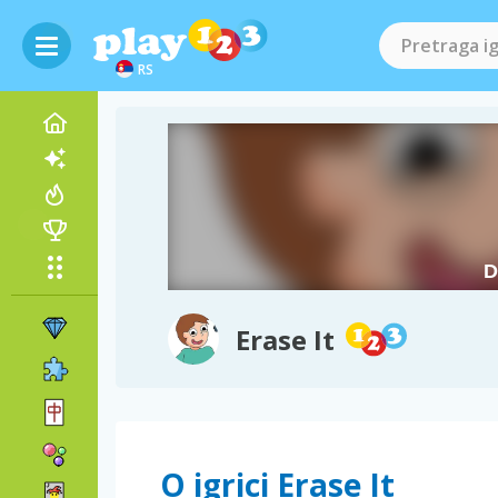
RS
Erase It
O igrici Erase It