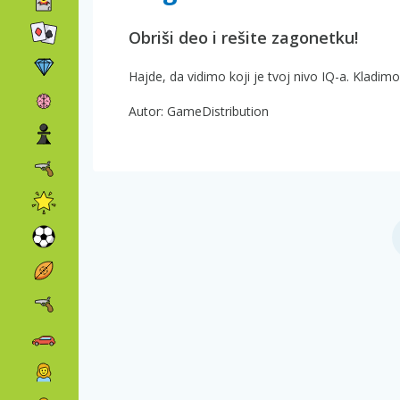
Obriši deo i rešite zagonetku!
Hajde, da vidimo koji je tvoj nivo IQ-a. Kladimo
Autor: GameDistribution