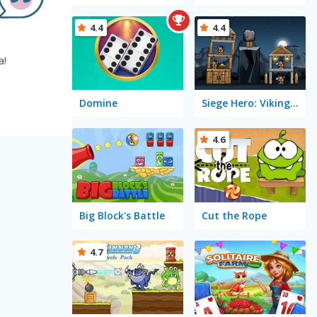
4.4
4.4
a!
Domine
Siege Hero: Viking Vengeance
4.6
Big Block's Battle
Cut the Rope
4.7