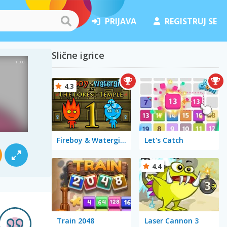
PRIJAVA
REGISTRUJ SE
Slične igrice
4.3
Fireboy & Watergirl in The Forest Temple
Let's Catch
4.4
Train 2048
Laser Cannon 3