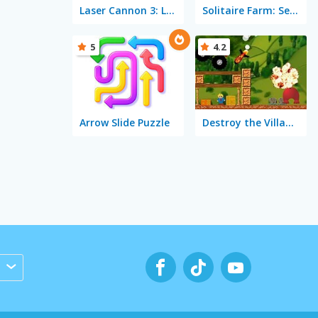
Laser Cannon 3: Levels Pack
Solitaire Farm: Seasons
5
4.2
Arrow Slide Puzzle
Destroy the Village!