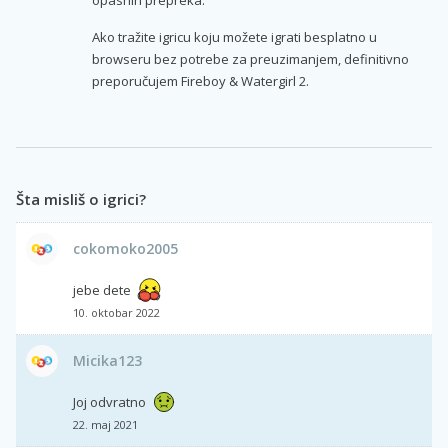
Ako tražite igricu koju možete igrati besplatno u
browseru bez potrebe za preuzimanjem, definitivno
preporučujem Fireboy & Watergirl 2.
Šta misliš o igrici?
cokomoko2005
jebe dete
10. oktobar 2022
Micika123
Joj odvratno
22. maj 2021