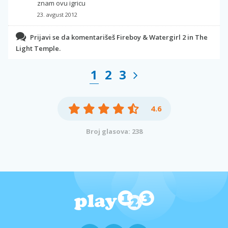
znam ovu igricu
23. avgust 2012
Prijavi se da komentarišeš Fireboy & Watergirl 2 in The
Light Temple.
1
2
3
4.6
Broj glasova: 238