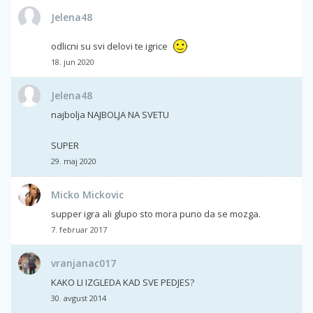
Jelena48
odlicni su svi delovi te igrice
18. jun 2020
Jelena48
najbolja NAJBOLJA NA SVETU
SUPER
29. maj 2020
Micko Mickovic
supper igra ali glupo sto mora puno da se mozga.
7. februar 2017
vranjanac017
KAKO LI IZGLEDA KAD SVE PEDJES?
30. avgust 2014