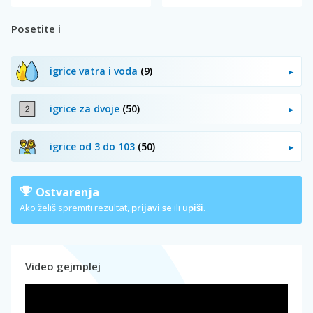
Posetite i
igrice vatra i voda
(9)
igrice za dvoje
(50)
igrice od 3 do 103
(50)
Ostvarenja
Ako želiš spremiti rezultat,
prijavi se
ili
upiši
.
Video gejmplej