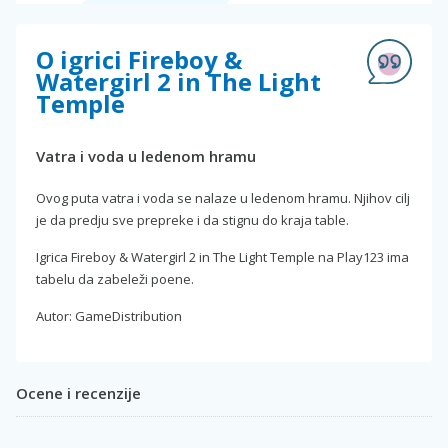
O igrici Fireboy &
Watergirl 2 in The Light
Temple
Vatra i voda u ledenom hramu
Ovog puta vatra i voda se nalaze u ledenom hramu. Njihov cilj
je da predju sve prepreke i da stignu do kraja table.
Igrica Fireboy & Watergirl 2 in The Light Temple na Play123 ima
tabelu da zabeleži poene.
Autor: GameDistribution
Ocene i recenzije