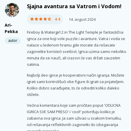
Sjajna avantura sa Vatrom i Vodom!
4.4
14. avgust 2024
Ari-
Pekka
Fireboy & Watergirl 2 in The Light Temple je fantastična
igrica za one koji vole puzzle i avanture. Vatra i voda se
autor
nalaze u ledenom hramu gde morate da rešavate
zagonetke koristeći svetlost. Igrica uzima samo nekoliko
minuta da se nauči, ali izazovi će vas držati zauzetim
satima.
Najbolji deo igrice je kooperativni način igranja. Možete
igrati sami kontrolišući obe figure ili igrati sa prijateljem.
Koliko dobro sarađujete, to će odrediti koliko daleko
stižete.
Većina komentara koje sam pročitao poput 'ODLICNA
IGRICA SVE SAM PRESO' i 'cool!' potvrđuju koliko je
zabavna ova igrica. Ja sam uživao u svakom trenutku,
od rešavanja reflektivnih zagonetki do izbegavanja
opasnih prepreka.