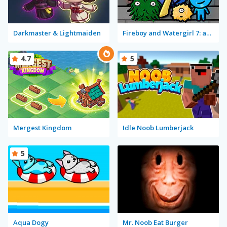
Darkmaster & Lightmaiden
Fireboy and Watergirl 7: and Friends
4.7
5
Mergest Kingdom
Idle Noob Lumberjack
5
Aqua Dogy
Mr. Noob Eat Burger