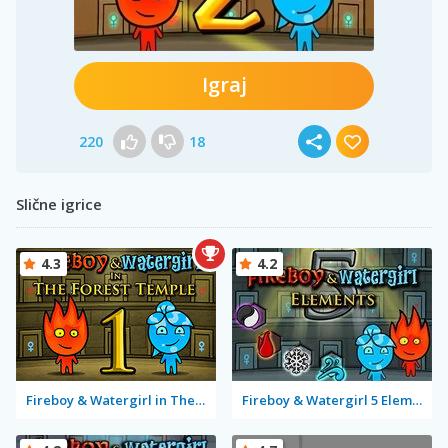
Igraj
220
18
Slične igrice
4.3
4.2
Fireboy & Watergirl in The Forest Temple
Fireboy & Watergirl 5 Elements