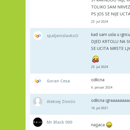
TOLIKO SAM NRVEZ
PS JOS SE NIJE UCT
23. jul 2024
kad sam usla u igr
spaljenislavkoO
DJED KRTOLU NA S
SE UCITA MRSTE LJ
23. jul 2024
odlicna
Goran Cesa
6. januar 2024
odlicna igraaaaaaaa
Aleksej Zivotic
16. jul 2021
Mr Black 000
najjaca