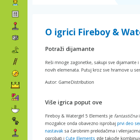
O igrici Fireboy & Wat
Potraži dijamante
Reši mnoge zagonetke, sakupi sve dijamante i 
novih elemenata. Putuj kroz sve hramove u serij
Autor: GameDistribution
Više igrica poput ove
Fireboy & Watergirl 5 Elements je
fantastična
i
mozgalice onda obavezno isprobaj
prvi deo ser
nastavak
sa čarobnim prekidačima i vilenjaci
oprobati i
Cute Elements
gde takođe kombinuje