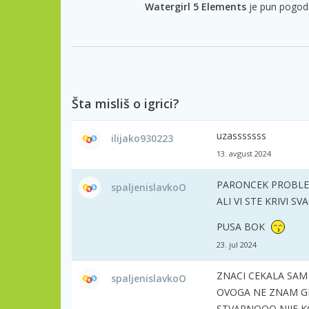
Watergirl 5 Elements
je pun pogodak
Šta misliš o igrici?
uzasssssss
ilijako930223
13. avgust 2024
PARONCEK PROBLE
spaljenislavkoO
ALI VI STE KRIVI S
PUSA BOK
23. jul 2024
ZNACI CEKALA SAM 
spaljenislavkoO
OVOGA NE ZNAM GD
STVARNOOO NIJE K