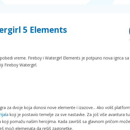
ergirl 5 Elements
pobedi vreme. Fireboy i Watergirl Elements je potpuno nova igrica 
i Fireboy Watergirl.
gra za dvoje koja donosi nove elemente i izazove... Ako voliš platfor
ijala
koji je postavio temelje za sve nastavke. Za još više avantura tu
ma koji pomažu našim herojima. Kada završiš sa glavnom pričom mož
š moći elemenata da rešiš zagonetke.