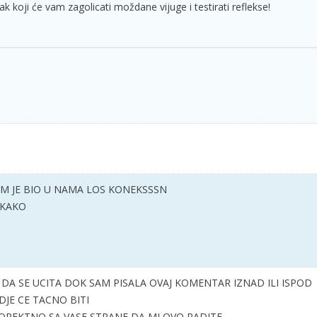
 koji će vam zagolicati moždane vijuge i testirati reflekse!
M JE BIO U NAMA LOS KONEKSSSN
VAKAKO
DA SE UCITA DOK SAM PISALA OVAJ KOMENTAR IZNAD ILI ISPOD
JE CE TACNO BITI
OREKTNO SA VASE STRANE DA MI OVO RADITE