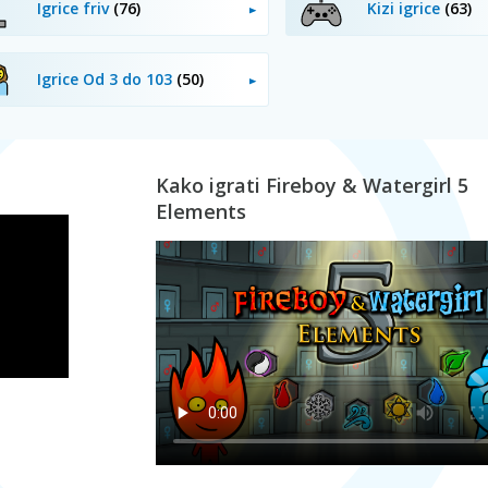
Igrice friv
(76)
Kizi igrice
(63)
Igrice Od 3 do 103
(50)
Kako igrati Fireboy & Watergirl 5
Elements