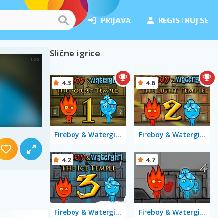
PRIJAVA
REGISTRUJ SE
Slične igrice
4.3
4.6
Fireboy & Watergirl in The Forest Temple
Fireboy & Watergirl 2 in The Light Temple
4.2
4.7
Fireboy & Watergirl 3 in the Ice Temple
Fireboy & Watergirl 4 in The Crystal Temple