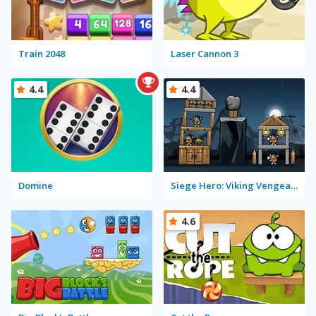
Train 2048
Laser Cannon 3
4.4
4.4
Domine
Siege Hero: Viking Vengeance
4.6