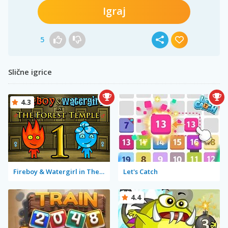
Igraj
5
Slične igrice
4.3
Fireboy & Watergirl in The Forest Temple
Let's Catch
4.4