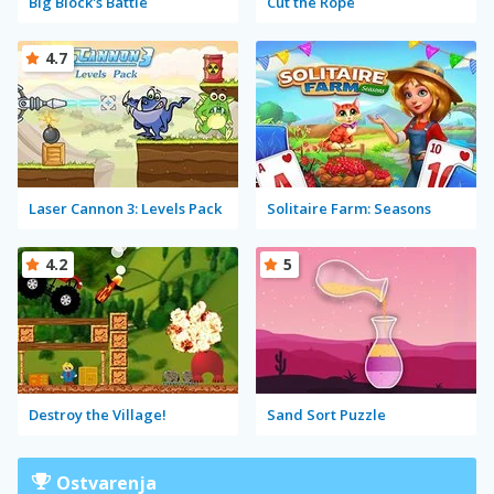
Big Block's Battle
Cut the Rope
4.7
Laser Cannon 3: Levels Pack
Solitaire Farm: Seasons
4.2
5
Destroy the Village!
Sand Sort Puzzle
Ostvarenja