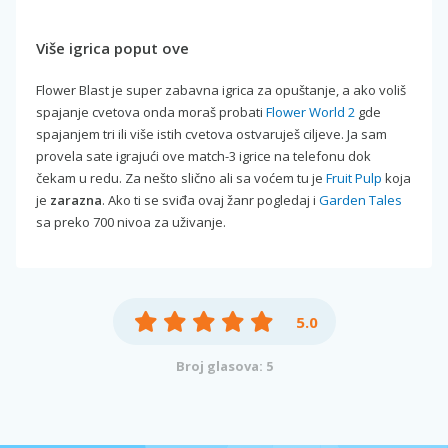
Više igrica poput ove
Flower Blast je super zabavna igrica za opuštanje, a ako voliš
spajanje cvetova onda moraš probati
Flower World 2
gde
spajanjem tri ili više istih cvetova ostvaruješ ciljeve. Ja sam
provela sate igrajući ove match-3 igrice na telefonu dok
čekam u redu. Za nešto slično ali sa voćem tu je
Fruit Pulp
koja
je
zarazna
. Ako ti se sviđa ovaj žanr pogledaj i
Garden Tales
sa preko 700 nivoa za uživanje.
5.0
Broj glasova: 5