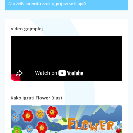
Ako želiš spremiti rezultat,
prijavi se
ili
upiši
.
Video gejmplej
Kako igrati Flower Blast