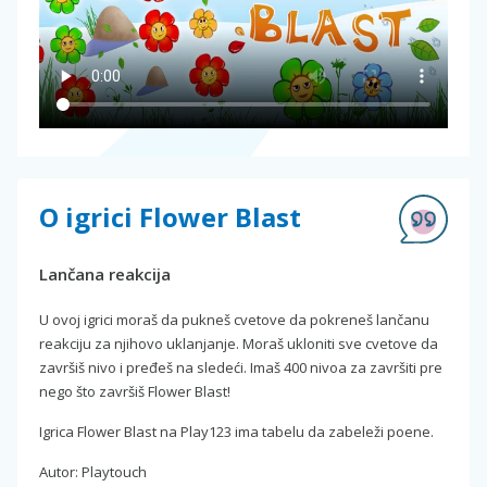
O igrici Flower Blast
Lančana reakcija
U ovoj igrici moraš da pukneš cvetove da pokreneš lančanu
reakciju za njihovo uklanjanje. Moraš ukloniti sve cvetove da
završiš nivo i pređeš na sledeći. Imaš 400 nivoa za završiti pre
nego što završiš Flower Blast!
Igrica Flower Blast na Play123 ima tabelu da zabeleži poene.
Autor: Playtouch