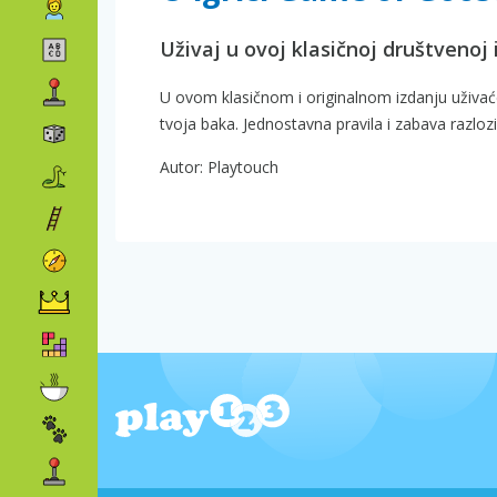
Uživaj u ovoj klasičnoj društvenoj 
U ovom klasičnom i originalnom izdanju uživaćeš
tvoja baka. Jednostavna pravila i zabava razlo
Autor: Playtouch