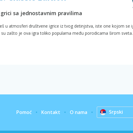
igrici sa jednostavnim pravilima
 u atmosferi društvene igrice iz tvog detinjstva, iste one kojom se i
zi su zašto je ova igra toliko popularna među porodicama širom sveta.
Srpski
Pomoć
Kontakt
O nama