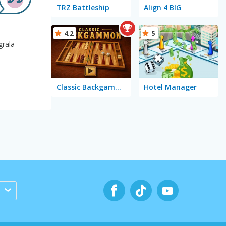
TRZ Battleship
Align 4 BIG
4.2
5
grala
Classic Backgammon
Hotel Manager