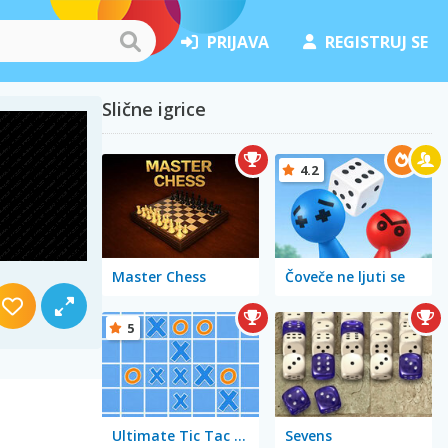
PRIJAVA
REGISTRUJ SE
Slične igrice
4.2
Master Chess
Čoveče ne ljuti se
5
Ultimate Tic Tac Toe
Sevens