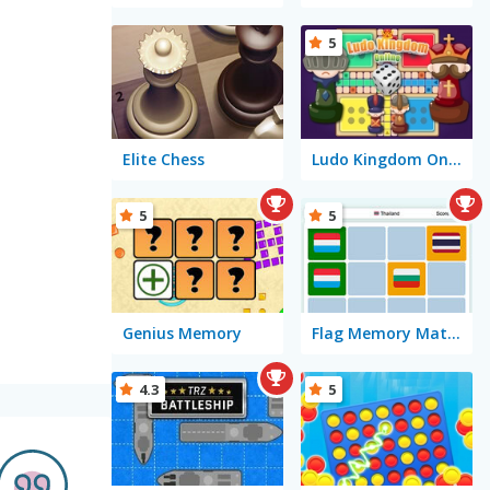
5
Elite Chess
Ludo Kingdom Online
5
5
Genius Memory
Flag Memory Match
4.3
5