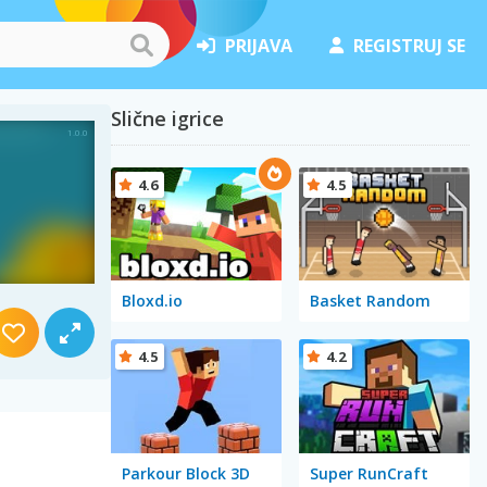
PRIJAVA
REGISTRUJ SE
Slične igrice
4.6
4.5
Bloxd.io
Basket Random
4.5
4.2
Parkour Block 3D
Super RunCraft