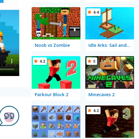
4.4
Noob vs Zombie
Idle Arks: Sail and Build
4.2
5
Parkour Block 2
Minecaves 2
4.2