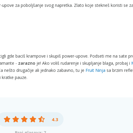
r-upove za poboljšanje svog napretka. Zlato koje stekneš koristi se z
je cigli gde baciš krampove i skupiš power-upove. Podseti me na sate 
jamante -
zarazno
je! Ako voliš rudarenje i skupljanje blaga, probaj i
 Za nešto drugačije ali jednako zabavno, tu je
Fruit Ninja
sa brzim refl
i kratke pauze.
4.3
Broj glasova: 7