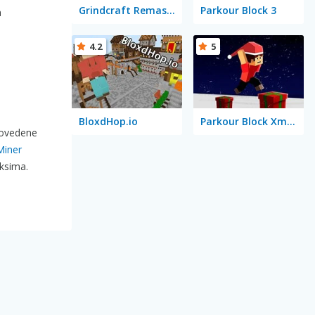
Grindcraft Remastered
Parkour Block 3
a
4.2
5
BloxdHop.io
Parkour Block Xmas Special
provedene
Miner
eksima.