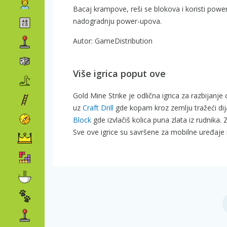
Bacaj krampove, reši se blokova i koristi powe
nadogradnju power-upova.
Autor: GameDistribution
Više igrica poput ove
Gold Mine Strike je odlična igrica za razbijan
uz
Craft Drill
gde kopam kroz zemlju tražeći di
Block
gde izvlačiš kolica puna zlata iz rudnika.
Sve ove igrice su savršene za mobilne uređaje 