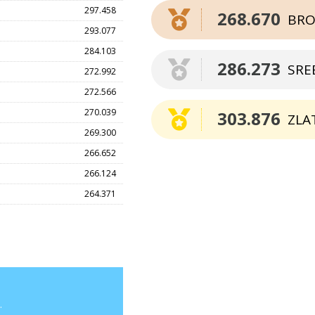
297.458
268.670
BRO
293.077
284.103
286.273
SRE
272.992
272.566
270.039
303.876
ZLA
269.300
266.652
266.124
264.371
.