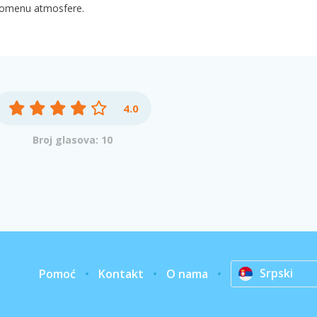
omenu atmosfere.
4.0
Broj glasova: 10
Srpski
Pomoć
Kontakt
O nama