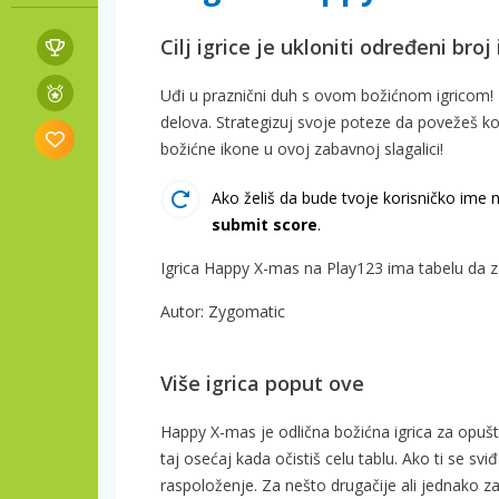
Cilj igrice je ukloniti određeni bro
Uđi u praznični duh s ovom božićnom igricom! Po
delova. Strategizuj svoje poteze da povežeš ko
božićne ikone u ovoj zabavnoj slagalici!
Ako želiš da bude tvoje korisničko ime 
submit score
.
Igrica Happy X-mas na Play123 ima tabelu da z
Autor: Zygomatic
Više igrica poput ove
Happy X-mas je odlična božićna igrica za opuš
taj osećaj kada očistiš celu tablu. Ako ti se sv
raspoloženje. Za nešto drugačije ali jednako z