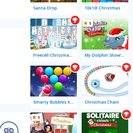
Santa Drop
10x10! Christmas
5
Freecell Christmas Solitaire
My Dolphin Show: Christmas
Smarty Bubbles X-MAS Edition
Christmas Chain
5