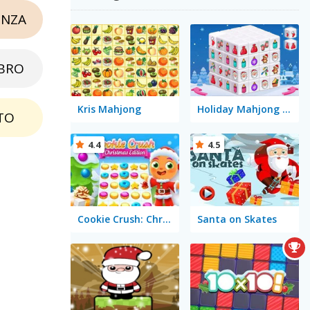
NZA
BRO
Kris Mahjong
Holiday Mahjong Dimensions
TO
4.4
4.5
Cookie Crush: Christmas Edition
Santa on Skates