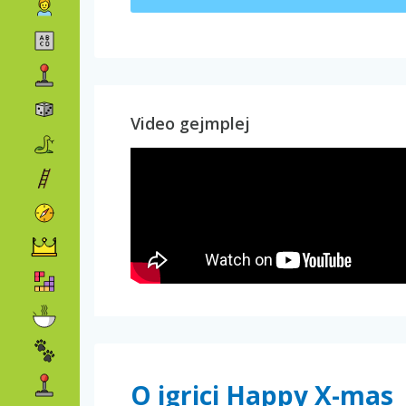
Video gejmplej
O igrici Happy X-mas