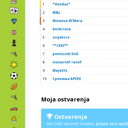
1
*Hondas*
2
M&L
3
Ninaeva Al'Mera
4
bezbrizna
5
osijekcro
6
**CEKI**
7
pomocnik Dok
8
ivonarteP rateP
9
MajaSto
10
Српкиња БРЕЕЕ
Moja ostvarenja
Ostvarenja
Ako želiš spremiti rezultat,
prijavi se
ili
upiši