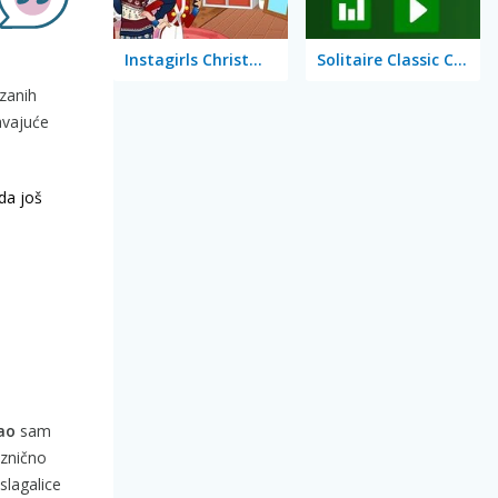
Instagirls Christmas Dress Up
Solitaire Classic Christmas
ezanih
avajuće
da još
ao
sam
aznično
slagalice