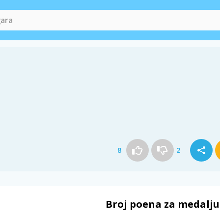
8
2
Broj poena za medalju