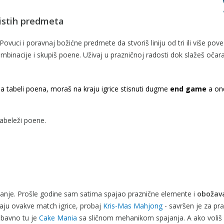
j istih predmeta
vuci i poravnaj božićne predmete da stvoriš liniju od tri ili više pov
mbinacije i skupiš poene. Uživaj u prazničnoj radosti dok slažeš očar
na tabeli poena, moraš na kraju igrice stisnuti dugme
end game
a on
abeleži poene.
tanje. Prošle godine sam satima spajao praznične elemente i
obožav
iđaju ovakve match igrice, probaj
Kris-Mas Mahjong
- savršen je za pr
abavno tu je
Cake Mania
sa sličnom mehanikom spajanja. A ako voliš 