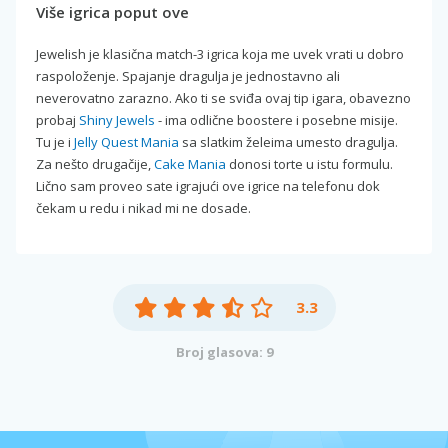
Više igrica poput ove
Jewelish je klasična match-3 igrica koja me uvek vrati u dobro
raspoloženje. Spajanje dragulja je jednostavno ali
neverovatno zarazno. Ako ti se sviđa ovaj tip igara, obavezno
probaj
Shiny Jewels
- ima odlične boostere i posebne misije.
Tu je i
Jelly Quest Mania
sa slatkim želeima umesto dragulja.
Za nešto drugačije,
Cake Mania
donosi torte u istu formulu.
Lično sam proveo sate igrajući ove igrice na telefonu dok
čekam u redu i nikad mi ne dosade.
3.3
Broj glasova: 9