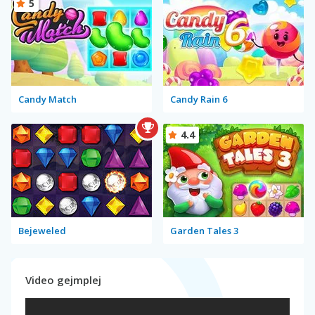
5
Candy Match
Candy Rain 6
4.4
Bejeweled
Garden Tales 3
Video gejmplej