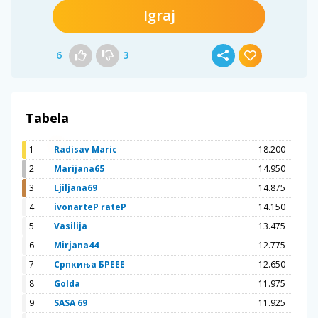
Igraj
6
3
Tabela
1
Radisav Maric
18.200
2
Marijana65
14.950
3
Ljiljana69
14.875
4
ivonarteP rateP
14.150
5
Vasilija
13.475
6
Mirjana44
12.775
7
Српкиња БРЕЕЕ
12.650
8
Golda
11.975
9
SASA 69
11.925