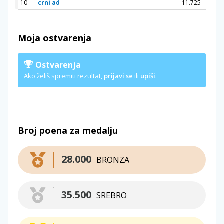
10
crni ad
11.725
Moja ostvarenja
Ostvarenja
Ako želiš spremiti rezultat,
prijavi se
ili
upiši
.
Broj poena za medalju
28.000
BRONZA
35.500
SREBRO