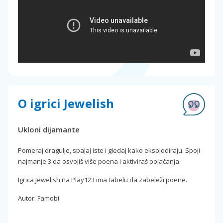
O igrici Jewelish
Ukloni dijamante
Pomeraj dragulje, spajaj iste i gledaj kako eksplodiraju. Spoji
najmanje 3 da osvojiš više poena i aktiviraš pojačanja.
Igrica Jewelish na Play123 ima tabelu da zabeleži poene.
Autor: Famobi