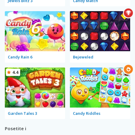
Jewels Blitz 3
Candy Match
Candy Rain 6
Bejeweled
4.4
Garden Tales 3
Candy Riddles
Posetite i