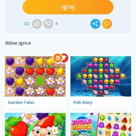
Igraj
32
4
Slične igrice
Garden Tales
Fish Story