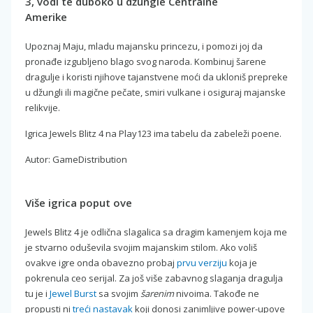
3, vodi te duboko u džungle Centralne
Amerike
Upoznaj Maju, mladu majansku princezu, i pomozi joj da
pronađe izgubljeno blago svog naroda. Kombinuj šarene
dragulje i koristi njihove tajanstvene moći da ukloniš prepreke
u džungli ili magične pečate, smiri vulkane i osiguraj majanske
relikvije.
Igrica Jewels Blitz 4 na Play123 ima tabelu da zabeleži poene.
Autor: GameDistribution
Više igrica poput ove
Jewels Blitz 4 je odlična slagalica sa dragim kamenjem koja me
je stvarno oduševila svojim majanskim stilom. Ako voliš
ovakve igre onda obavezno probaj
prvu verziju
koja je
pokrenula ceo serijal. Za još više zabavnog slaganja dragulja
tu je i
Jewel Burst
sa svojim
šarenim
nivoima. Takođe ne
propusti ni
treći nastavak
koji donosi zanimljive power-upove