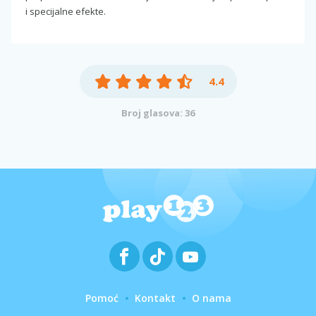
i specijalne efekte.
4.4
Broj glasova: 36
Pomoć
Kontakt
O nama