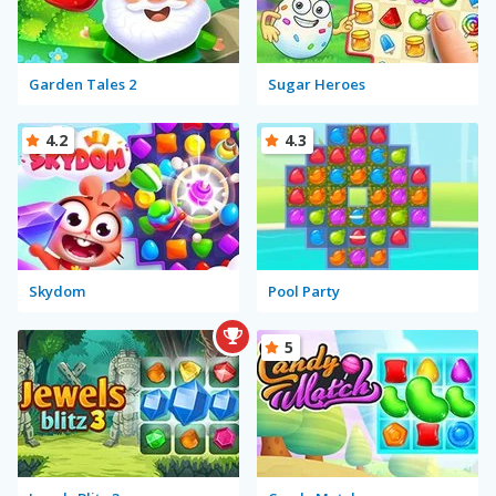
Garden Tales 2
Sugar Heroes
4.2
4.3
Skydom
Pool Party
5