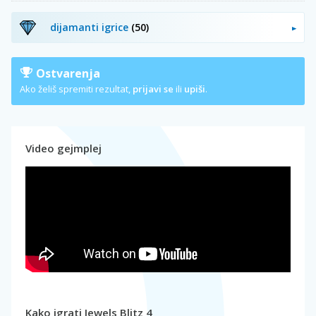
dijamanti igrice
(50)
Ostvarenja
Ako želiš spremiti rezultat,
prijavi se
ili
upiši
.
Video gejmplej
Kako igrati Jewels Blitz 4