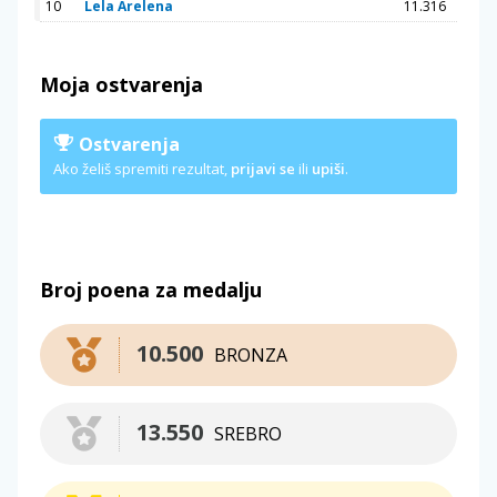
10
Lela Arelena
11.316
Moja ostvarenja
Ostvarenja
Ako želiš spremiti rezultat,
prijavi se
ili
upiši
.
Broj poena za medalju
10.500
BRONZA
13.550
SREBRO