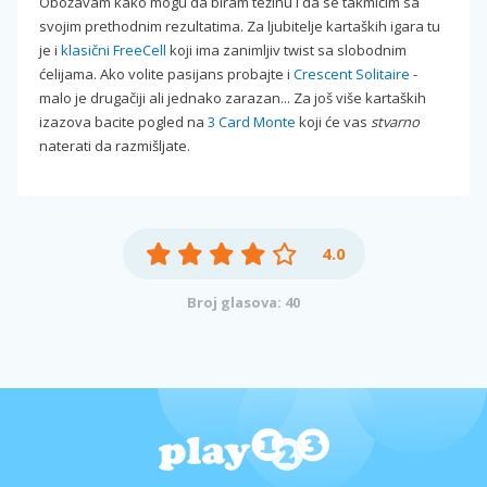
Obožavam kako mogu da biram težinu i da se takmičim sa
svojim prethodnim rezultatima. Za ljubitelje kartaških igara tu
je i
klasični FreeCell
koji ima zanimljiv twist sa slobodnim
ćelijama. Ako volite pasijans probajte i
Crescent Solitaire
-
malo je drugačiji ali jednako zarazan... Za još više kartaških
izazova bacite pogled na
3 Card Monte
koji će vas
stvarno
naterati da razmišljate.
4.0
Broj glasova: 40