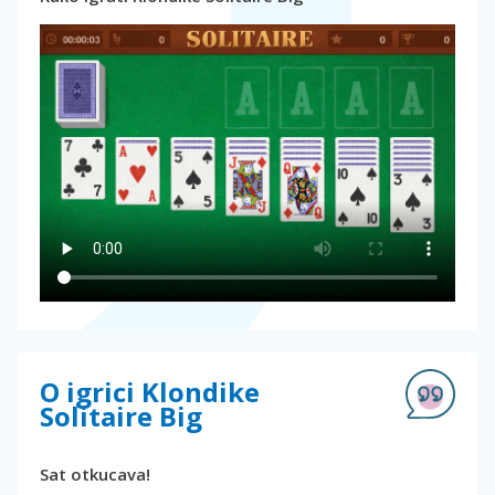
O igrici Klondike
Solitaire Big
Sat otkucava!