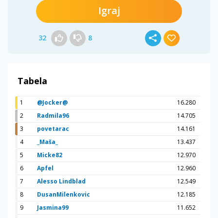
Igraj
32
8
Tabela
1
@Jocker@
16.280
2
Radmila96
14.705
3
povetarac
14.161
4
_Maša_
13.437
5
Micke82
12.970
6
Apfel
12.960
7
Alesso Lindblad
12.549
8
DusanMilenkovic
12.185
9
Jasmina99
11.652