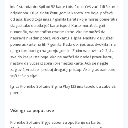
Imaš standardni špil od 52 karte i biraš da li ćeš vući 1 ili 3 karte
odjednom. Cilj je složiti četiri gomile karata iste boje, počevši
od asa. Ispod toga imaš 7 gomila karata koje moraš pomerati i
slagati tako da otkriješ karte ispod. Karte moraš slagati
numerički, naizmenično crvene i crne. Ako ne možeš da
napraviš nijedan potez, vuci kartu iz špila. Nastavi da vučeš i
pomeraš karte na tih 7 gomila. Kada otkriješ asa, dvoklikni na
njega i prebaci ga na gornju gomilu. Zatim nastavi sa 2, 3, 4 ...
sve do kralja iste boje. Ako ne možeš da nađeš pravu kartu,
nastavi da vučeš iz špila i premeštaš karte. Ako se negde
zaglaviš, vrati se i probaj drugačiji pristup. Ako igraš pametno,
stići ćeš do cilja!
Igrica Klondike Solitaire Big na Play123 ima tabelu da zabeleži
poene.
Više igrica poput ove
Klondike Solitaire Big je super za opuštanje uz karte.