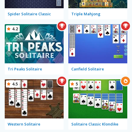
Spider Solitaire Classic
Triple Mahjong
4.2
Tri Peaks Solitaire
Canfield Solitaire
4.5
5
Western Solitaire
Solitaire Classic Klondike