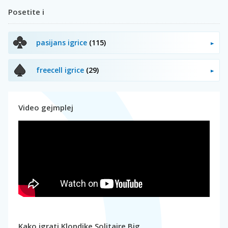
Posetite i
pasijans igrice
(115)
freecell igrice
(29)
Video gejmplej
Kako igrati Klondike Solitaire Big