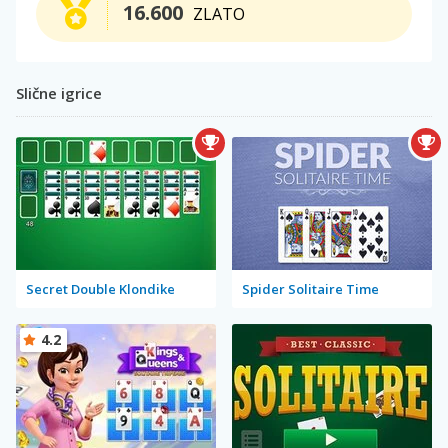
16.600
ZLATO
Slične igrice
Secret Double Klondike
Spider Solitaire Time
4.2