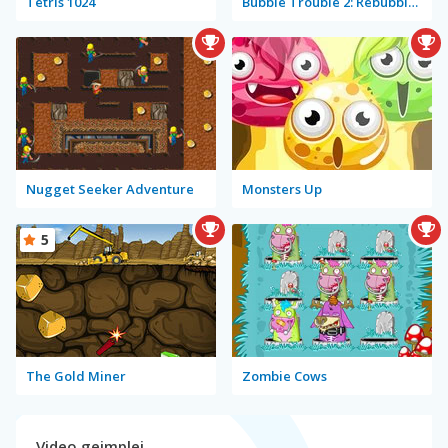
Tetris 1024
Bubble Trouble 2: Rebubbled
Nugget Seeker Adventure
Monsters Up
5
The Gold Miner
Zombie Cows
Video gejmplej