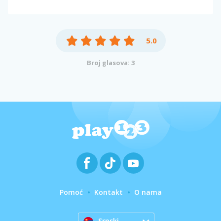
5.0
Broj glasova: 3
Pomoć
Kontakt
O nama
Srpski