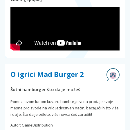
O igrici Mad Burger 2
Šutni hamburger što dalje možeš
Pomozi ovom ludom kuvaru hamburgera da prodaje svoje
mesne proizvode na vrlo jedinstven način, bacajući ih što više
i dalje. Što dalje odlete, više novca ćeš zaraditi!
Autor: GameDistribution