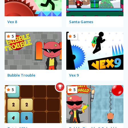
Vex 8
Santa Games
5
5
Bubble Trouble
Vex 9
5
5