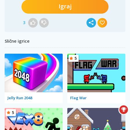
Igraj
3
Slične igrice
5
Jelly Run 2048
Flag War
5