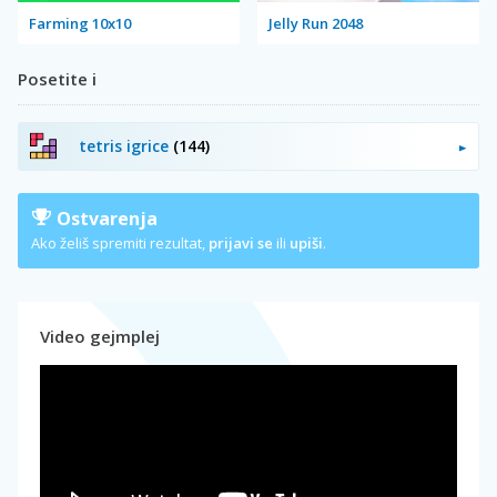
Farming 10x10
Jelly Run 2048
Posetite i
tetris igrice
(144)
Ostvarenja
Ako želiš spremiti rezultat,
prijavi se
ili
upiši
.
Video gejmplej