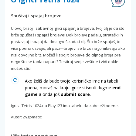
Spuštaj i spajaj brojeve
U ovoj brzoj i zabavnoj igrici spajanja brojeva, tvoj cilj je da što
brže spuštaš i spajaš brojeve! Dok brojevi padaju, strateški ih
postavljaj i spajaj da dostigneš zadati cilj. Što brže spajaš, to
više poena osvojiš, ali pazi—brojevi se brzo nagomilavaju ako
nisi dovoljno brz. Možeš li spojiti brojeve do ciljnog broja pre
nego što se tabla napuni? Testiraj svoje veštine i vidi dokle
možeš stići!
Ako želiš da bude tvoje korisničko ime na tabeli
poena, moraš na kraju igrice stisnuti dugme
end
game
a onda još
submit score
.
Igrica Tetris 1024 na Play123 ima tabelu da zabeleži poene.
Autor: Zygomatic
Više igrica poput ove