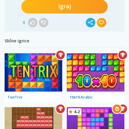
Igraj
6
Slične igrice
TenTrix
10x10 Arabic
4.2