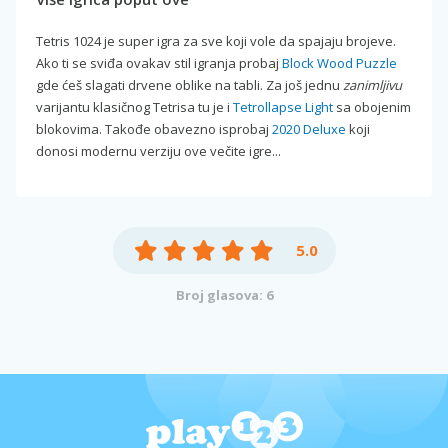
Tetris 1024 je super igra za sve koji vole da spajaju brojeve.
Ako ti se sviđa ovakav stil igranja probaj
Block Wood Puzzle
gde ćeš slagati drvene oblike na tabli. Za još jednu
zanimljivu
varijantu klasičnog Tetrisa tu je i
Tetrollapse Light
sa obojenim
blokovima. Takođe obavezno isprobaj
2020 Deluxe
koji
donosi modernu verziju ove večite igre...
5.0
Broj glasova: 6