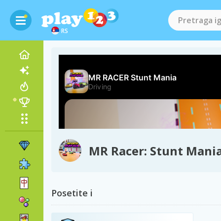
RS
MR Racer: Stunt Mani
Posetite i