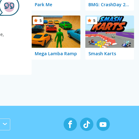
Park Me
BMG: CrashDay 2025
5
5
e,
Mega Lamba Ramp
Smash Karts