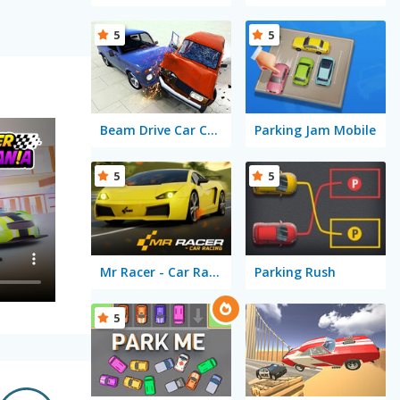
5
5
Beam Drive Car Crash Test Simulator
Parking Jam Mobile
5
5
Mr Racer - Car Racing
Parking Rush
5