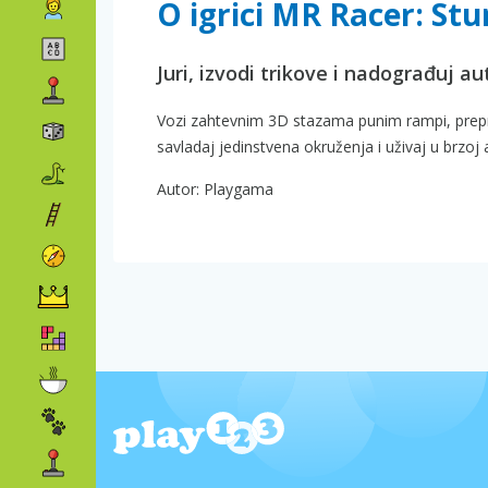
O igrici MR Racer: St
Juri, izvodi trikove i nadograđuj a
Vozi zahtevnim 3D stazama punim rampi, preprek
savladaj jedinstvena okruženja i uživaj u brzoj
Autor: Playgama