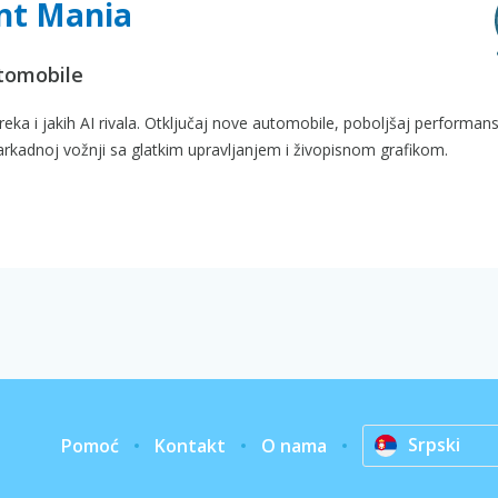
unt Mania
utomobile
a i jakih AI rivala. Otključaj nove automobile, poboljšaj performans
 arkadnoj vožnji sa glatkim upravljanjem i živopisnom grafikom.
Srpski
Pomoć
Kontakt
O nama