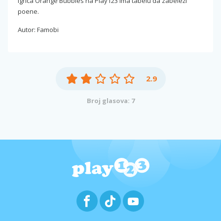
Igrica Orange Bubbles na Play123 ima tabelu da zabeleži
poene.
Autor: Famobi
2.9
Broj glasova: 7