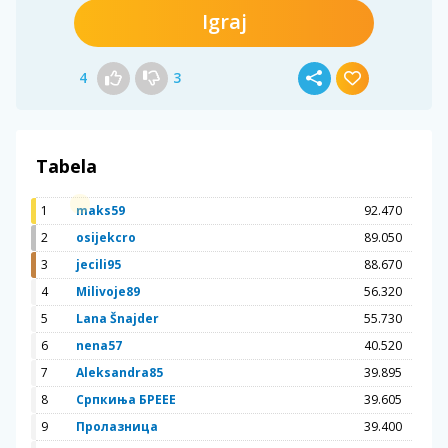
Igraj
4
3
Tabela
1
maks59
92.470
2
osijekcro
89.050
3
jecili95
88.670
4
Milivoje89
56.320
5
Lana Šnajder
55.730
6
nena57
40.520
7
Aleksandra85
39.895
8
Српкиња БРЕЕЕ
39.605
9
Пролазница
39.400