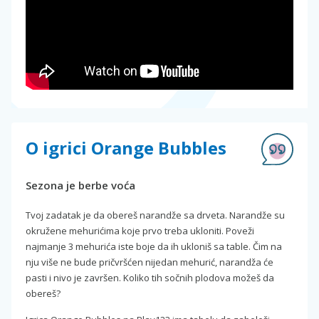
O igrici Orange Bubbles
Sezona je berbe voća
Tvoj zadatak je da obereš narandže sa drveta. Narandže su
okružene mehurićima koje prvo treba ukloniti. Poveži
najmanje 3 mehurića iste boje da ih ukloniš sa table. Čim na
nju više ne bude pričvršćen nijedan mehurić, narandža će
pasti i nivo je završen. Koliko tih sočnih plodova možeš da
obereš?