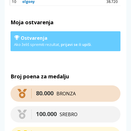
10
olgony
38.720
Moja ostvarenja
Ostvarenja
Ako želiš spremiti rezultat,
prijavi se
ili
upiši
.
Broj poena za medalju
80.000
BRONZA
100.000
SREBRO