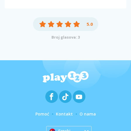
5.0
Broj glasova: 3
Pomoć
Kontakt
O nama
Srpski