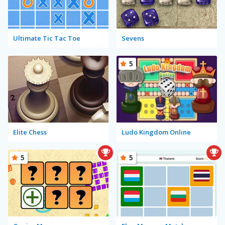
Ultimate Tic Tac Toe
Sevens
5
Elite Chess
Ludo Kingdom Online
5
5