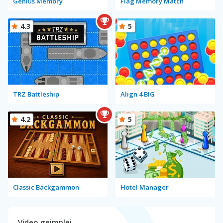
Genius Memory
Flag Memory Match
4.3
5
TRZ Battleship
Align 4 BIG
4.2
5
Classic Backgammon
Hotel Manager
Video gejmplej