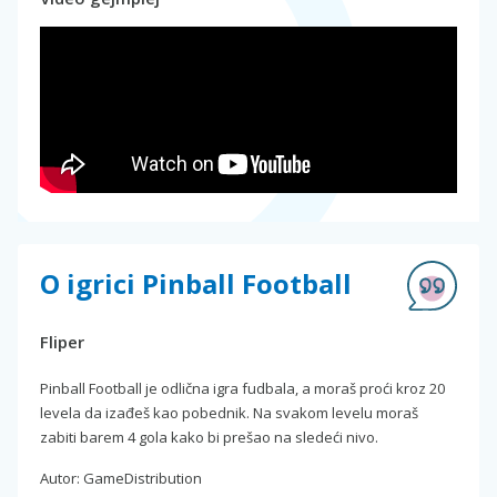
O igrici Pinball Football
Fliper
Pinball Football je odlična igra fudbala, a moraš proći kroz 20
levela da izađeš kao pobednik. Na svakom levelu moraš
zabiti barem 4 gola kako bi prešao na sledeći nivo.
Autor: GameDistribution