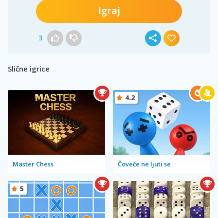
Igraj
3
Slične igrice
4.2
Master Chess
Čoveče ne ljuti se
5