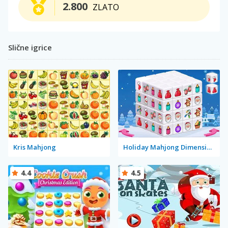
2.800
ZLATO
Slične igrice
Kris Mahjong
Holiday Mahjong Dimensions
4.4
4.5