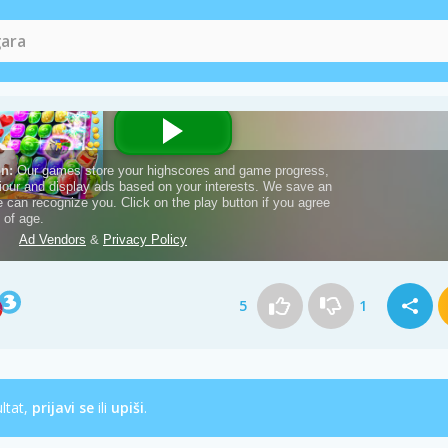
5
1
ultat,
prijavi se
ili
upiši
.