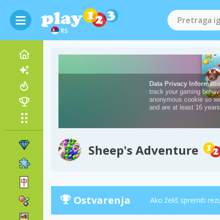
RS
Sheep's Adventure
Ostvarenja
Ako želiš spremiti rez