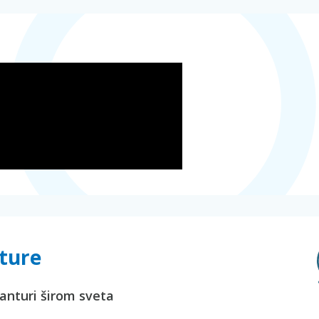
nture
vanturi širom sveta