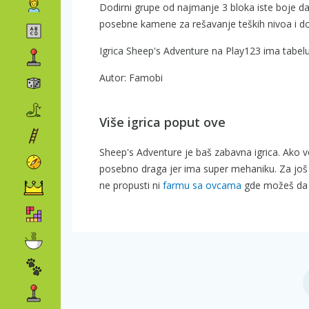
Dodirni grupe od najmanje 3 bloka iste boje da i
posebne kamene za rešavanje teških nivoa i dos
Igrica Sheep's Adventure na Play123 ima tabel
Autor: Famobi
Više igrica poput ove
Sheep's Adventure je baš zabavna igrica. Ako 
posebno draga jer ima super mehaniku. Za još 
ne propusti ni
farmu sa ovcama
gde možeš da v