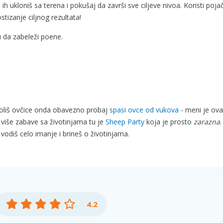
h ukloniš sa terena i pokušaj da završi sve ciljeve nivoa. Koristi pojač
tizanje ciljnog rezultata!
u da zabeleži poene.
voliš ovčice onda obavezno probaj
spasi ovce od vukova
- meni je ova
više zabave sa životinjama tu je
Sheep Party
koja je prosto
zarazna
odiš celo imanje i brineš o životinjama.
4.2