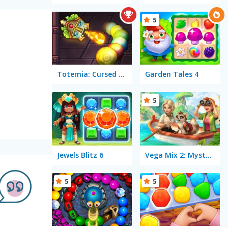
5
Totemia: Cursed Marbles
Garden Tales 4
5
Jewels Blitz 6
Vega Mix 2: Mystery of Island
5
5