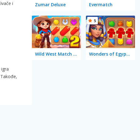
ivače i
Zumar Deluxe
Evermatch
5
Wild West Match 2: The Gold Rush
Wonders of Egypt Match
 igra
. Takođe,