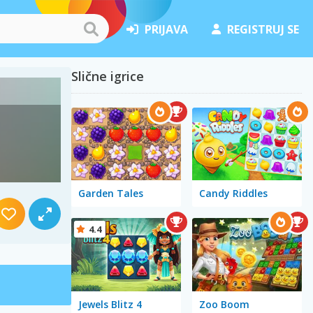
PRIJAVA
REGISTRUJ SE
Slične igrice
Garden Tales
Candy Riddles
4.4
Jewels Blitz 4
Zoo Boom