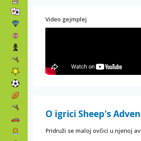
Video gejmplej
O igrici Sheep's Adve
Pridruži se maloj ovčici u njenoj a