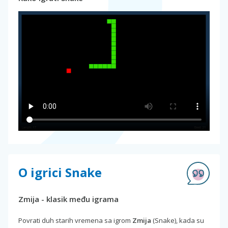
O igrici Snake
Zmija - klasik među igrama
Povrati duh starih vremena sa igrom
Zmija
(Snake), kada su