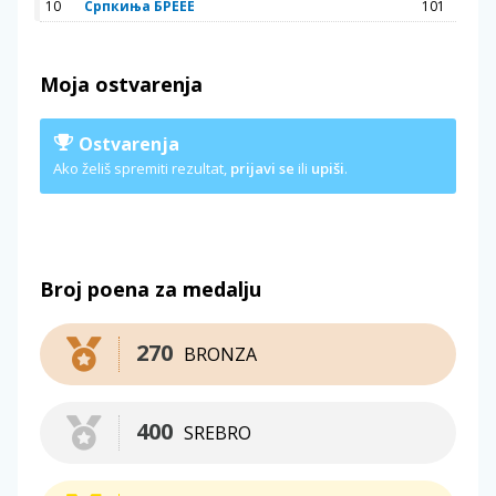
10
Српкиња БРЕЕЕ
101
Moja ostvarenja
Ostvarenja
Ako želiš spremiti rezultat,
prijavi se
ili
upiši
.
Broj poena za medalju
270
BRONZA
400
SREBRO