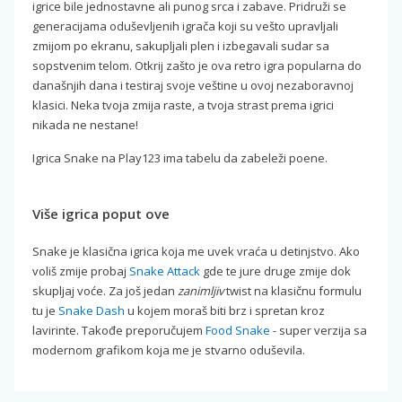
igrice bile jednostavne ali punog srca i zabave. Pridruži se
generacijama oduševljenih igrača koji su vešto upravljali
zmijom po ekranu, sakupljali plen i izbegavali sudar sa
sopstvenim telom. Otkrij zašto je ova retro igra popularna do
današnjih dana i testiraj svoje veštine u ovoj nezaboravnoj
klasici. Neka tvoja zmija raste, a tvoja strast prema igrici
nikada ne nestane!
Igrica Snake na Play123 ima tabelu da zabeleži poene.
Više igrica poput ove
Snake je klasična igrica koja me uvek vraća u detinjstvo. Ako
voliš zmije probaj
Snake Attack
gde te jure druge zmije dok
skupljaj voće. Za još jedan
zanimljiv
twist na klasičnu formulu
tu je
Snake Dash
u kojem moraš biti brz i spretan kroz
lavirinte. Takođe preporučujem
Food Snake
- super verzija sa
modernom grafikom koja me je stvarno oduševila.