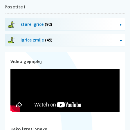
Posetite i
stare igrice
(92)
igrice zmije
(45)
Video gejmplej
Kako igrati Snake