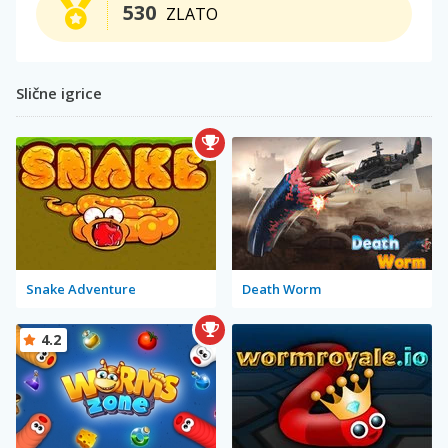
530
ZLATO
Slične igrice
Snake Adventure
Death Worm
4.2