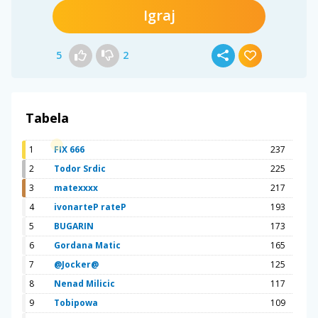
Igraj
5
2
Tabela
1
FIX 666
237
2
Todor Srdic
225
3
matexxxx
217
4
ivonarteP rateP
193
5
BUGARIN
173
6
Gordana Matic
165
7
@Jocker@
125
8
Nenad Milicic
117
9
Tobipowa
109