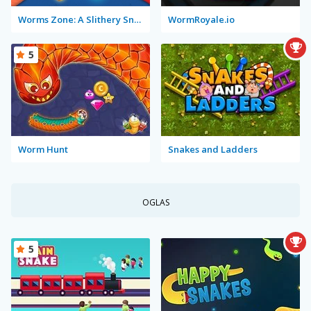
Worms Zone: A Slithery Snake
WormRoyale.io
5
Worm Hunt
Snakes and Ladders
OGLAS
5