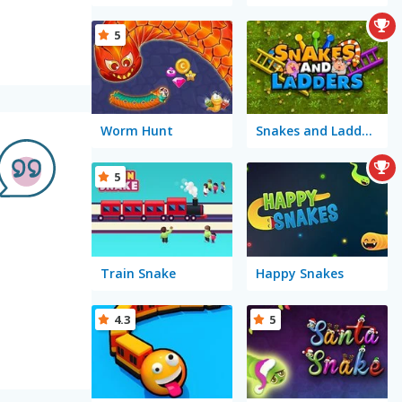
5
Worm Hunt
Snakes and Ladders
5
Train Snake
Happy Snakes
4.3
5