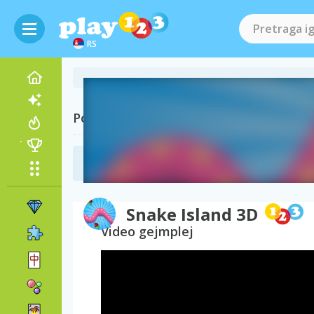
RS
Posetite i
Stare igrice
(92)
Snake Island 3D
Video gejmplej