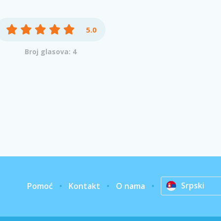
5.0
Broj glasova: 4
Srpski
Pomoć
Kontakt
O nama