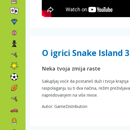
O igrici Snake Island 
Neka tvoja zmija raste
Sakupljaj voće da postaneš duži i tvoja krajnja m
raspolaganju su ti dva načina, režim preživljav
napredovanjem na više nivoe.
Autor: GameDistribution