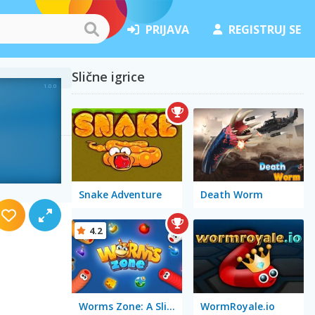
PRIJAVA
REGISTRUJ SE
Slične igrice
Snake Adventure
Death Worm
4.2
Worms Zone: A Slithery Snake
WormRoyale.io