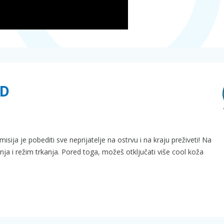
3D
isija je pobediti sve neprijatelje na ostrvu i na kraju preživeti! Na
anja i režim trkanja. Pored toga, možeš otključati više cool koža