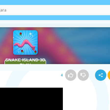
Igrice zmije
(45)
4