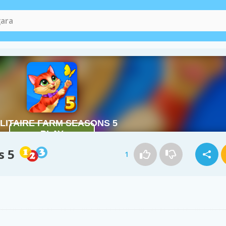
s 5
1