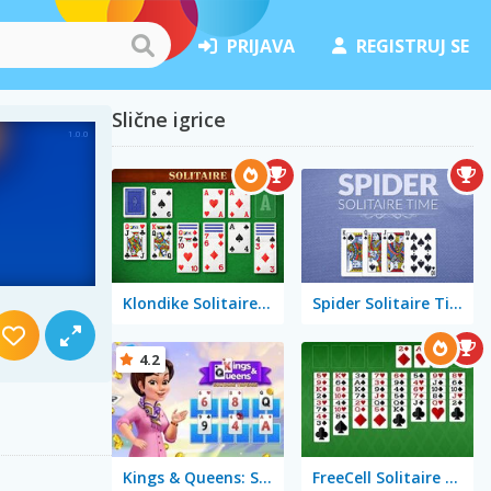
PRIJAVA
REGISTRUJ SE
Slične igrice
Klondike Solitaire Big
Spider Solitaire Time
4.2
Kings & Queens: Solitaire Tripeaks
FreeCell Solitaire Classic