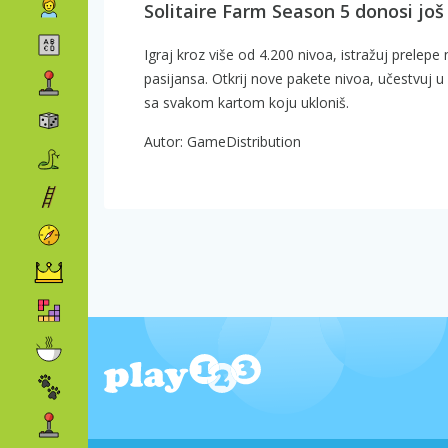
Solitaire Farm Season 5 donosi još
Igraj kroz više od 4.200 nivoa, istražuj prele
pasijansa. Otkrij nove pakete nivoa, učestvu
sa svakom kartom koju ukloniš.
Autor: GameDistribution