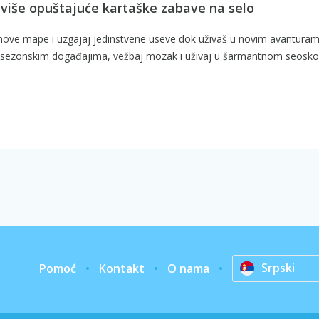
 više opuštajuće kartaške zabave na selo
pe nove mape i uzgajaj jedinstvene useve dok uživaš u novim avantura
j u sezonskim događajima, vežbaj mozak i uživaj u šarmantnom seosk
Srpski
Pomoć
Kontakt
O nama