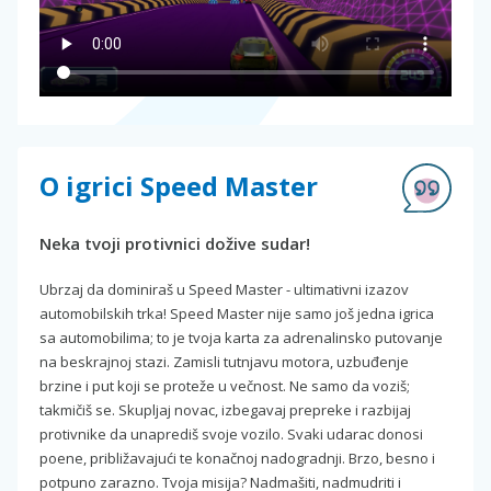
O igrici Speed Master
Neka tvoji protivnici dožive sudar!
Ubrzaj da dominiraš u Speed Master - ultimativni izazov
automobilskih trka! Speed Master nije samo još jedna igrica
sa automobilima; to je tvoja karta za adrenalinsko putovanje
na beskrajnoj stazi. Zamisli tutnjavu motora, uzbuđenje
brzine i put koji se proteže u večnost. Ne samo da voziš;
takmičiš se. Skupljaj novac, izbegavaj prepreke i razbijaj
protivnike da unaprediš svoje vozilo. Svaki udarac donosi
poene, približavajući te konačnoj nadogradnji. Brzo, besno i
potpuno zarazno. Tvoja misija? Nadmašiti, nadmudriti i