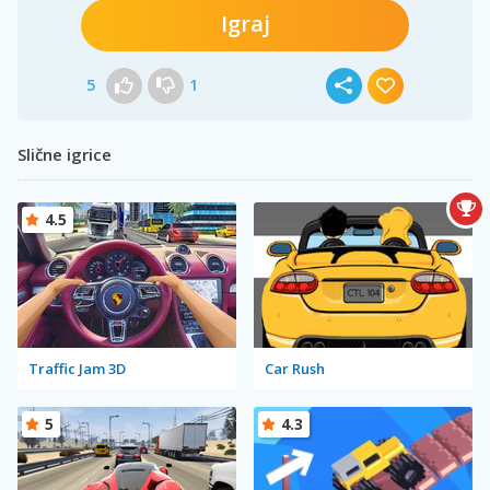
Igraj
5
1
Slične igrice
4.5
Traffic Jam 3D
Car Rush
5
4.3