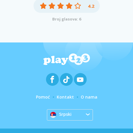
4.2
Broj glasova: 6
Pomoć
Kontakt
O nama
Srpski