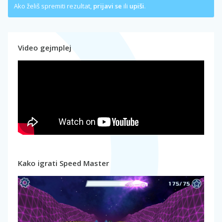
Ako želiš spremiti rezultat,
prijavi se
ili
upiši
.
Video gejmplej
Kako igrati Speed Master