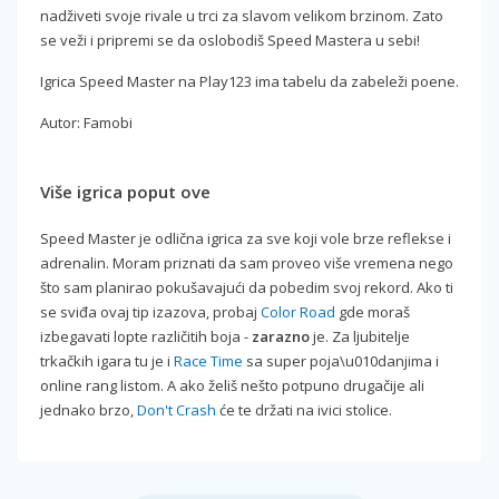
nadživeti svoje rivale u trci za slavom velikom brzinom. Zato
se veži i pripremi se da oslobodiš Speed Mastera u sebi!
Igrica Speed Master na Play123 ima tabelu da zabeleži poene.
Autor: Famobi
Više igrica poput ove
Speed Master je odlična igrica za sve koji vole brze reflekse i
adrenalin. Moram priznati da sam proveo više vremena nego
što sam planirao pokušavajući da pobedim svoj rekord. Ako ti
se sviđa ovaj tip izazova, probaj
Color Road
gde moraš
izbegavati lopte različitih boja -
zarazno
je. Za ljubitelje
trkačkih igara tu je i
Race Time
sa super poja\u010danjima i
online rang listom. A ako želiš nešto potpuno drugačije ali
jednako brzo,
Don't Crash
će te držati na ivici stolice.