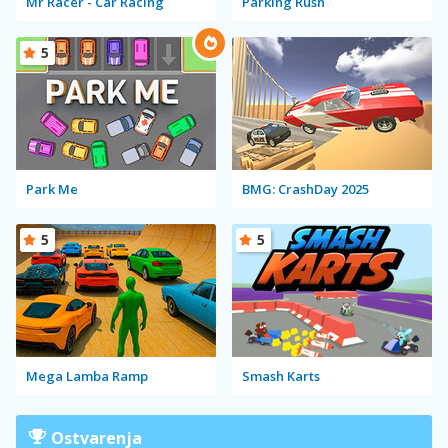
Mr Racer - Car Racing
Parking Rush
5
Park Me
BMG: CrashDay 2025
5
5
Mega Lamba Ramp
Smash Karts
Ostvarenja