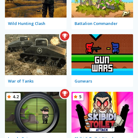
Wild Hunting Clash
Battalion Commander
War of Tanks
Gunwars
4.2
5