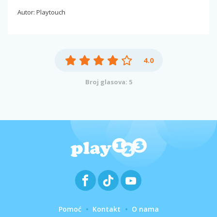
Autor: Playtouch
4.0
Broj glasova: 5
Pomoć
Kontakt
O nama