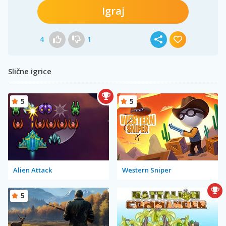
Igraj
4
1
Slične igrice
5
5
Alien Attack
Western Sniper
5