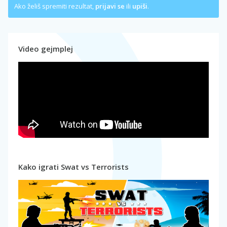
Ako želiš spremiti rezultat,
prijavi se
ili
upiši
.
Video gejmplej
Kako igrati Swat vs Terrorists