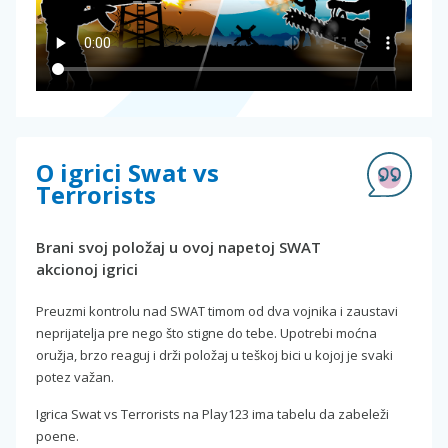
O igrici Swat vs
Terrorists
Brani svoj položaj u ovoj napetoj SWAT
akcionoj igrici
Preuzmi kontrolu nad SWAT timom od dva vojnika i zaustavi
neprijatelja pre nego što stigne do tebe. Upotrebi moćna
oružja, brzo reaguj i drži položaj u teškoj bici u kojoj je svaki
potez važan.
Igrica Swat vs Terrorists na Play123 ima tabelu da zabeleži
poene.