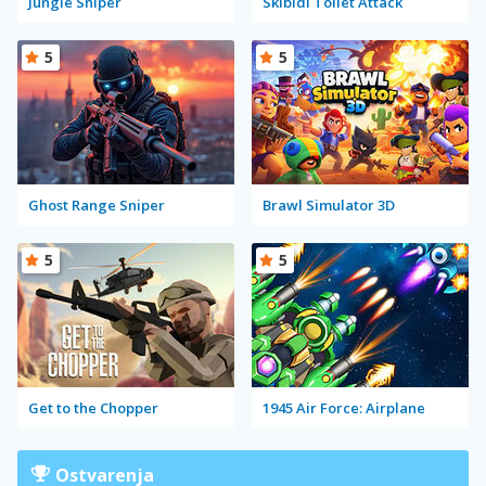
Jungle Sniper
Skibidi Toilet Attack
5
5
Ghost Range Sniper
Brawl Simulator 3D
5
5
Get to the Chopper
1945 Air Force: Airplane
Ostvarenja