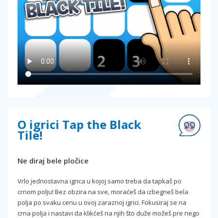
O igrici Tap the Black
Tile!
Ne diraj bele pločice
Vrlo jednostavna igrica u kojoj samo treba da tapkaš po
crnom polju! Bez obzira na sve, moraćeš da izbegneš bela
polja po svaku cenu u ovoj zaraznoj igrici. Fokusiraj se na
crna polja i nastavi da klikćeš na njih što duže možeš pre nego