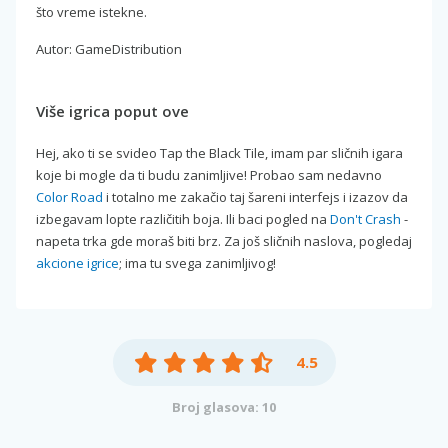
što vreme istekne.
Autor: GameDistribution
Više igrica poput ove
Hej, ako ti se svideo Tap the Black Tile, imam par sličnih igara
koje bi mogle da ti budu zanimljive! Probao sam nedavno
Color Road
i totalno me zakačio taj šareni interfejs i izazov da
izbegavam lopte različitih boja. Ili baci pogled na
Don't Crash
-
napeta trka gde moraš biti brz. Za još sličnih naslova, pogledaj
akcione igrice
; ima tu svega zanimljivog!
4.5
Broj glasova: 10