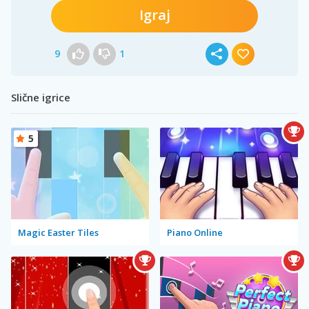
Igraj
9
1
Slične igrice
5
Magic Easter Tiles
Piano Online