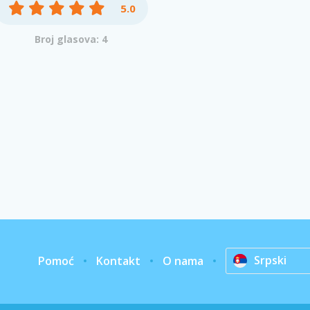
5.0
Broj glasova: 4
Srpski
Pomoć
Kontakt
O nama