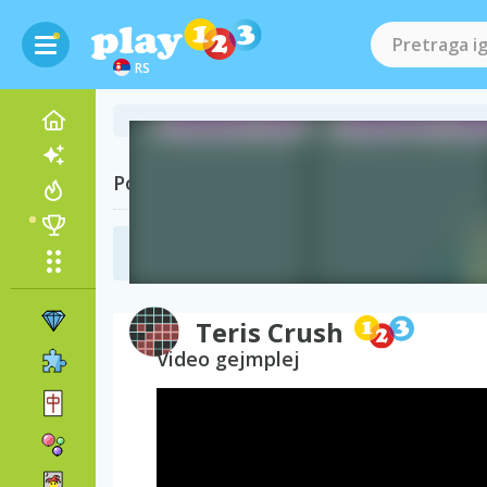
RS
Posetite i
Tetris igrice
(144)
Teris Crush
Video gejmplej