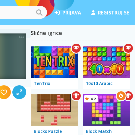
PRIJAVA
REGISTRUJ SE
Slične igrice
TenTrix
10x10 Arabic
4.2
Blocks Puzzle
Block Match