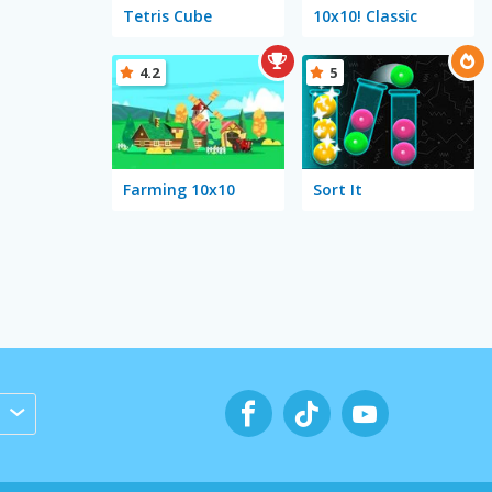
Tetris Cube
10x10! Classic
4.2
5
Farming 10x10
Sort It