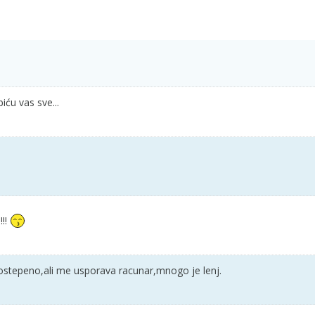
ću vas sve...
!!
postepeno,ali me usporava racunar,mnogo je lenj.