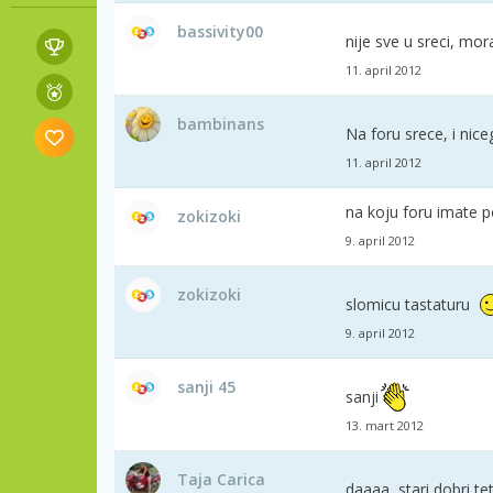
bassivity00
nije sve u sreci, mor
11. april 2012
bambinans
Na foru srece, i nice
11. april 2012
na koju foru imate p
zokizoki
9. april 2012
zokizoki
slomicu tastaturu
9. april 2012
sanji 45
sanji
13. mart 2012
Taja Carica
daaaa, stari dobri tetr