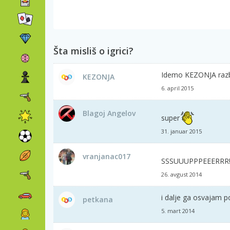
Šta misliš o igrici?
Idemo KEZONJA razbi
KEZONJA
6. april 2015
Blagoj Angelov
super
31. januar 2015
vranjanac017
SSSUUUPPPEEERRR!!
26. avgust 2014
i dalje ga osvajam 
petkana
5. mart 2014