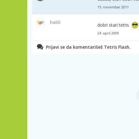
15. novembar 2011
halili
dobri stari tetris
24. april 2009
Prijavi se da komentarišeš Tetris Flash.