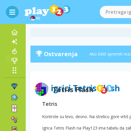
RS
Ostvarenja
Ako želiš spremiti rez
O igrici Tetris Flash
Tetris Flash
Tetris
Kontrole su levo, desno. Na strelicu gore vrtiš 
Igrica Tetris Flash na Play123 ima tabelu da za