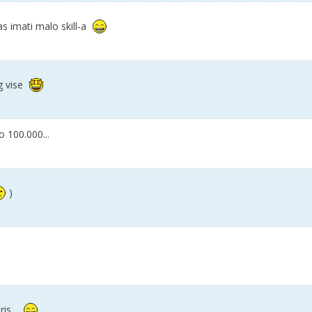
as imati malo skill-a
g vise
o 100.000...
)
is...