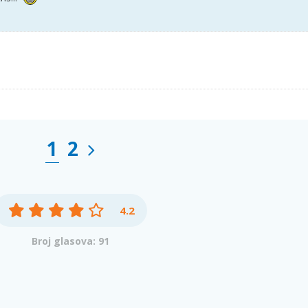
1
2
4.2
Broj glasova: 91