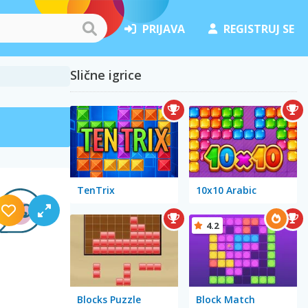
PRIJAVA
REGISTRUJ SE
Slične igrice
TenTrix
10x10 Arabic
4.2
Blocks Puzzle
Block Match