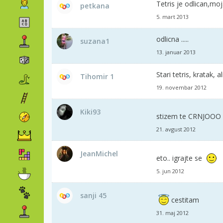
Tetris je odlican,mo
petkana
5. mart 2013
odlicna .....
suzana1
13. januar 2013
Stari tetris, kratak, a
Tihomir 1
19. novembar 2012
Kiki93
stizem te CRNJOOO 
21. avgust 2012
JeanMichel
eto.. igrajte se
5. jun 2012
sanji 45
cestitam
31. maj 2012