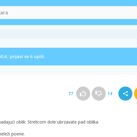
ultat,
prijavi se
ili
upiši
.
77
14
padajući oblik. Strelicom dole ubrzavate pad oblika.
beleži poene.