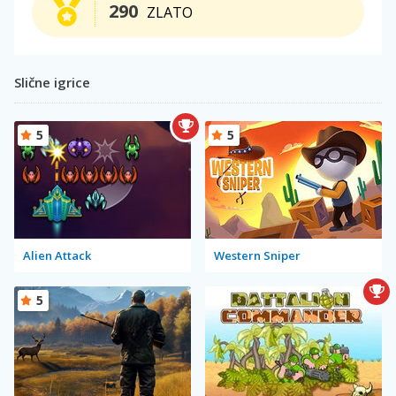
290
ZLATO
Slične igrice
5
5
Alien Attack
Western Sniper
5