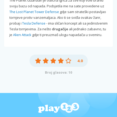
The Planet Guardian je odlična igrica za sve koji vole braniti
svoju bazu od napada. Podsjetila me na sate provedene uz
The Lost Planet Tower Defense
gdje sam strateški postavljao
tornjeve protiv vanzemaljaca. Ako ti se sviđa ovakav žanr,
probaj i
Tesla Defense
- ima sličan koncept ali sa jedinstvenim
Tesla tornjevima. Za nešto
drugačije
ali jednako zabavno, tu
je
Alien Attack
gdje ti preuzmaš ulogu napadača u svemiru.
4.0
Broj glasova: 10