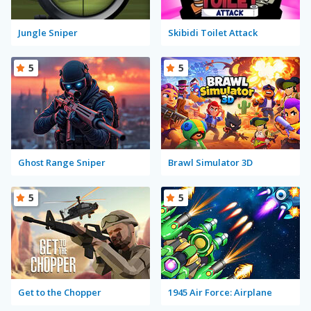
Jungle Sniper
Skibidi Toilet Attack
5
5
Ghost Range Sniper
Brawl Simulator 3D
5
5
Get to the Chopper
1945 Air Force: Airplane