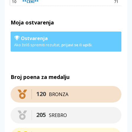
10
**CEKI**
71
Moja ostvarenja
Ostvarenja
Ako želiš spremiti rezultat,
prijavi se
ili
upiši
.
Broj poena za medalju
120
BRONZA
205
SREBRO