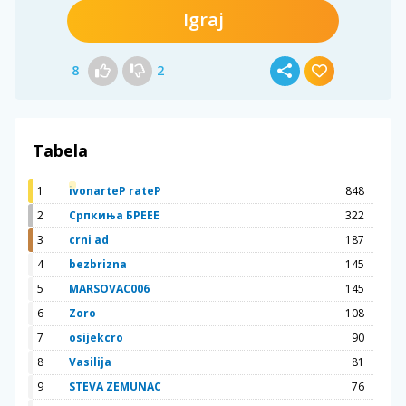
Igraj
8
2
Tabela
1
ivonarteP rateP
848
2
Српкиња БРЕЕЕ
322
3
crni ad
187
4
bezbrizna
145
5
MARSOVAC006
145
6
Zoro
108
7
osijekcro
90
8
Vasilija
81
9
STEVA ZEMUNAC
76