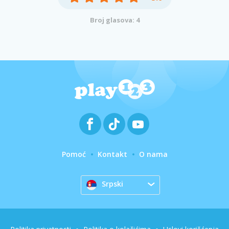
Broj glasova: 4
Pomoć
Kontakt
O nama
Srpski