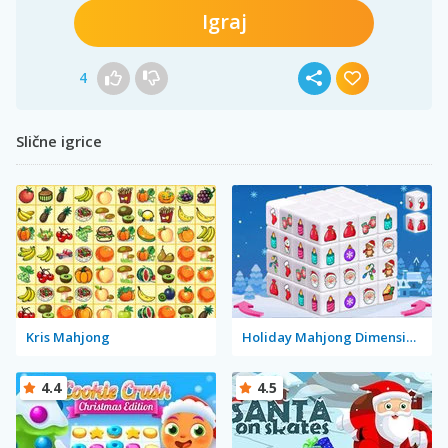
Igraj
4
Slične igrice
Kris Mahjong
Holiday Mahjong Dimensions
4.4
4.5