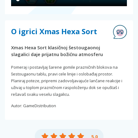
O igrici Xmas Hexa Sort
Xmas Hexa Sort klasičnoj šestougaonoj
slagalici daje prijatnu božićnu atmosferu
Pomeraj i postavljaj šarene gomile prazničnih blokova na
šestougaonu tablu, pravi cele linije i oslobađaj prostor.
Planiraj poteze, pripremi zadovoljavajuće lančane reakcije i
uživaj u toplom prazničnom raspoloženju dok se opuštaš i
rešavaš svaku veselu slagalicu.
Autor: GameDistribution
5.0