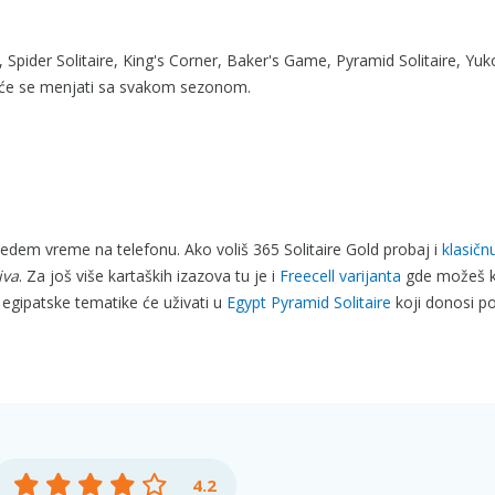
l, Spider Solitaire, King's Corner, Baker's Game, Pyramid Solitaire, Yuk
ica će se menjati sa svakom sezonom.
vedem vreme na telefonu. Ako voliš 365 Solitaire Gold probaj i
klasičn
iva
. Za još više kartaških izazova tu je i
Freecell varijanta
gde možeš ko
ji egipatske tematike će uživati u
Egypt Pyramid Solitaire
koji donosi p
4.2