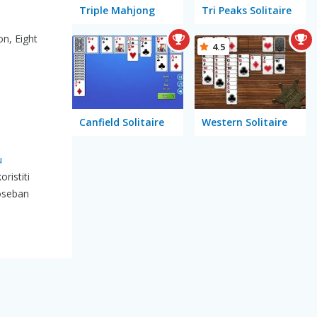
Triple Mahjong
Tri Peaks Solitaire
on, Eight
4.5
Canfield Solitaire
Western Solitaire
u
ristiti
oseban