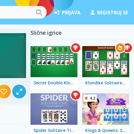
PRIJAVA
REGISTRUJ SE
Slične igrice
Secret Double Klondike
Klondike Solitaire Big
4.2
Spider Solitaire Time
Kings & Queens: Solitaire Tripeaks