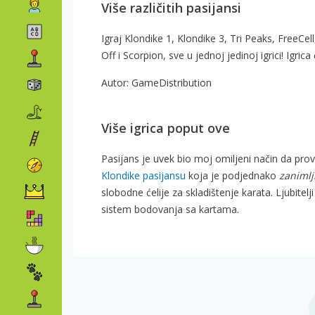
Više različitih pasijansi
Igraj Klondike 1, Klondike 3, Tri Peaks, FreeCel
Off i Scorpion, sve u jednoj jedinoj igrici! Igr
Autor: GameDistribution
Više igrica poput ove
Pasijans je uvek bio moj omiljeni način da pro
Klondike pasijansu
koja je podjednako
zanimlj
slobodne ćelije za skladištenje karata. Ljubitel
sistem bodovanja sa kartama.