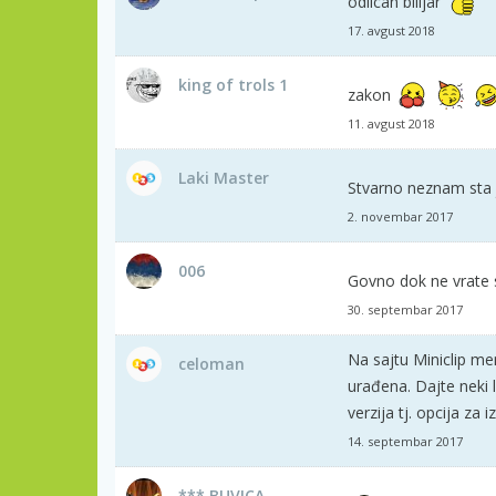
odlican bilijar
17. avgust 2018
king of trols 1
zakon
11. avgust 2018
Laki Master
Stvarno neznam sta
2. novembar 2017
006
Govno dok ne vrate s
30. septembar 2017
Na sajtu Miniclip men
celoman
urađena. Dajte neki l
verzija tj. opcija za i
14. septembar 2017
*** BUVICA