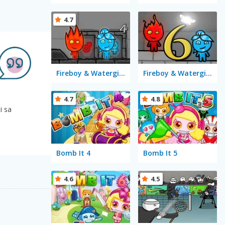
4.7
Fireboy & Watergirl 4 in The Crystal Temple
Fireboy & Watergirl 6: Fairy Tales
4.7
4.8
i sa
Bomb It 4
Bomb It 5
4.6
4.5