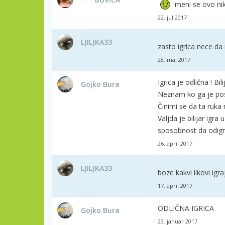
meni se ovo nika
22. jul 2017
LJILJKA33
zasto igrica nece da
28. maj 2017
Igrica je odlična ! Bi
Gojko Bura
Neznam ko ga je post
Činimi se da ta ruka
Valjda je bilijar igr
sposobnost da odigra 
26. april 2017
LJILJKA33
boze kakvi likovi igr
17. april 2017
ODLIČNA IGRICA
Gojko Bura
23. januar 2017