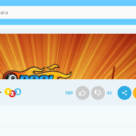
r
589
43