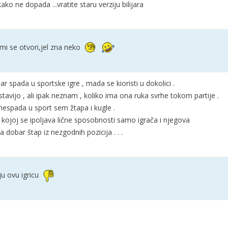
ko ne dopada ...vratite staru verziju bilijara
 mi se otvori,jel zna neko
lijar spada u sportske igre , mada se kioristi u dokolici .
avijo , ali ipak neznam , koliko ima ona ruka svrhe tokom partije .
 nespada u sport sem žtapa i kugle .
a u kojoj se ipoljava lične sposobnosti samo igrača i njegova
dobar štap iz nezgodnih pozicija . . .
aju ovu igricu