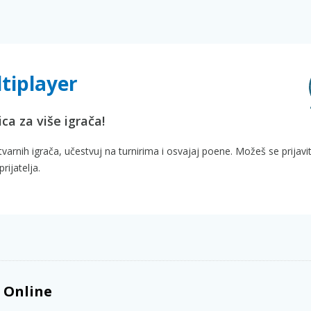
ltiplayer
ica za više igrača!
 stvarnih igrača, učestvuj na turnirima i osvajaj poene. Možeš se prijavit
rijatelja.
a Online