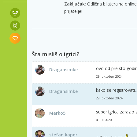
Zaključak:
Odlična bilateralna online
prijatelje!
Šta misliš o igrici?
ovo od pre sto godin
Dragansimke
29. oktobar 2024
kako se registrovati
Dragansimke
29. oktobar 2024
super igrica zarazio
Marko5
4. jul 2020
stefan kapor