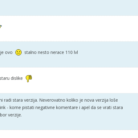
 je ovo
stalno nesto nerace 110 lvl
taru dislike
i radi stara verzija. Neverovatno koliko je nova verzija loše
ink - kome pistati negativne komentare i apel da se vrati stara
zbor verzije.