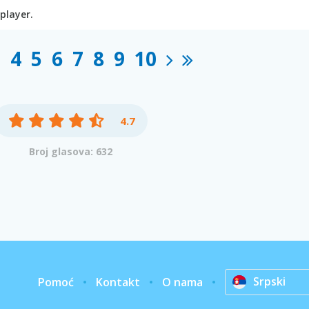
player.
3
4
5
6
7
8
9
10
4.7
Broj glasova: 632
Srpski
Pomoć
Kontakt
O nama