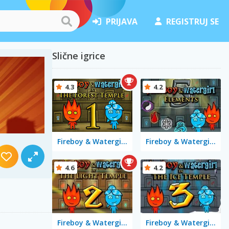
PRIJAVA
REGISTRUJ SE
Slične igrice
4.3
4.2
Fireboy & Watergirl in The Forest Temple
Fireboy & Watergirl 5 Elements
4.6
4.2
Fireboy & Watergirl 2 in The Light Temple
Fireboy & Watergirl 3 in the Ice Temple