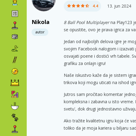
13. jun 2024
4.4
Nikola
8 Ball Pool Multiplayer
na Play123 je 
se opustite, ovo je prava igrica za va
autor
Jedan od najboljih delova igre je mog
svojim Facebook nalogom i izazvati p
osvajati poene i dostići vrh tabele. S
grafiku za onlajn igru!
Naše iskustvo kaže da je sistem igran
trikova koji mogu uticati na ishod i
Jutros sam pročitao komentar jednog 
kompleksna i zabavna u isto vreme. N
svetu', dok drugi jednostavno uživa
Ako tražite kvalitetnu igru koja će va
toliko da je moja kariera u biljaru 