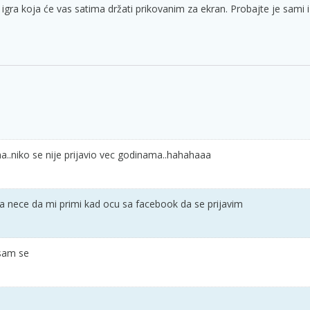
 igra koja će vas satima držati prikovanim za ekran. Probajte je sami i
a..niko se nije prijavio vec godinama..hahahaaa
..a nece da mi primi kad ocu sa facebook da se prijavim
 sam se