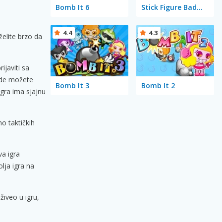
Bomb It 6
Stick Figure Badminton 2
4.4
4.3
 želite brzo da
ijaviti sa
 gde možete
Bomb It 3
Bomb It 2
igra ima sjajnu
no taktičkih
va igra
lja igra na
živeo u igru,