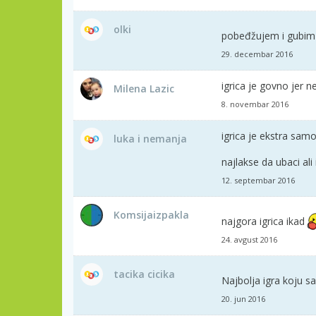
olki
pobeđžujem i gubim i
29. decembar 2016
igrica je govno jer n
Milena Lazic
8. novembar 2016
igrica je ekstra sam
luka i nemanja
najlakse da ubaci ali
12. septembar 2016
Komsijaizpakla
najgora igrica ikad
24. avgust 2016
tacika cicika
Najbolja igra koju 
20. jun 2016