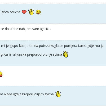
grica odlična
ece da krene nabijem vam igricu....
o mi je glupo kad je on na potezu kugla se pomjera tamo gdje mu je
 igrica je vrhunska preporucijo bi je svima
sam ikada igrala.Preporucujem svima