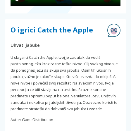
O igrici Catch the Apple
Uhvati jabuke
U slagalici Catch the Apple, tvoj je zadatak da vodiš
pustolovnog ježa kroz razne teške nivoe. Cilj svakog nivoa je
da pomogneš ježu da skupi sva jabuka. Osim tih ukusnih
jabuka, važno je takođe skupiti što više zvezda da otključaš
nove nivoe i povećaš svoj rezultat. Na svakom nivou, tvoja
percepcija će biti stavljena na test. Imaš razne korisne
predmete i opremu poput balona, ventilatora, cevi, uništivih
sanduka i nekoliko prijateljskih životinja. Obavezno koristi te
predmete strateški da dohvatiš sva jabuka i zvezde.
Autor: GameDistribution