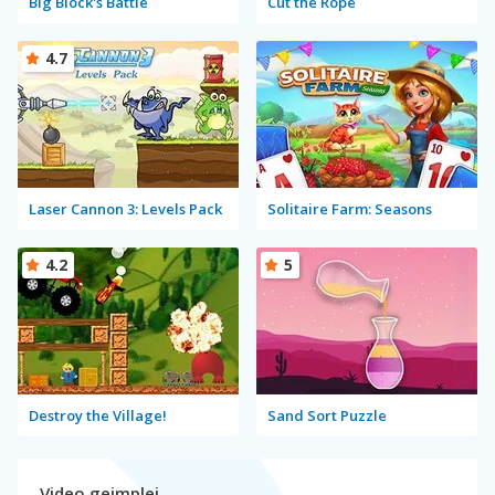
Big Block's Battle
Cut the Rope
4.7
Laser Cannon 3: Levels Pack
Solitaire Farm: Seasons
4.2
5
Destroy the Village!
Sand Sort Puzzle
Video gejmplej