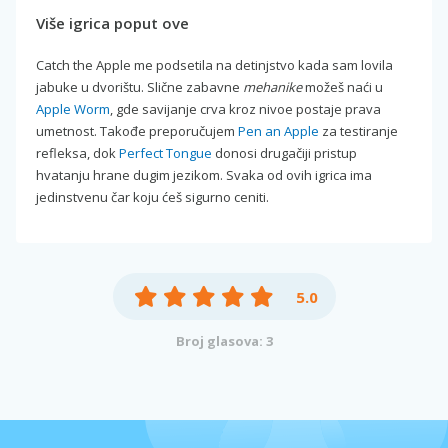
Više igrica poput ove
Catch the Apple me podsetila na detinjstvo kada sam lovila
jabuke u dvorištu. Slične zabavne
mehanike
možeš naći u
Apple Worm
, gde savijanje crva kroz nivoe postaje prava
umetnost. Takođe preporučujem
Pen an Apple
za testiranje
refleksa, dok
Perfect Tongue
donosi drugačiji pristup
hvatanju hrane dugim jezikom. Svaka od ovih igrica ima
jedinstvenu čar koju ćeš sigurno ceniti.
5.0
Broj glasova: 3