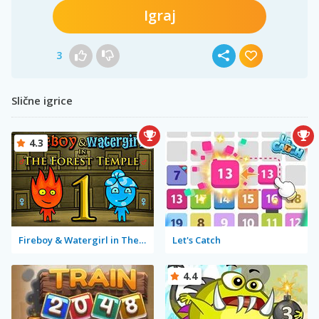
Igraj
3
Slične igrice
4.3
Fireboy & Watergirl in The Forest Temple
Let's Catch
4.4