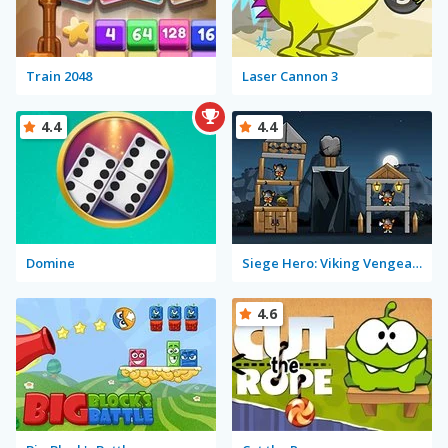
Train 2048
Laser Cannon 3
4.4
4.4
Domine
Siege Hero: Viking Vengeance
4.6