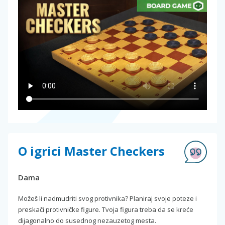
O igrici Master Checkers
Dama
Možeš li nadmudriti svog protivnika? Planiraj svoje poteze i
preskači protivničke figure. Tvoja figura treba da se kreće
dijagonalno do susednog nezauzetog mesta.