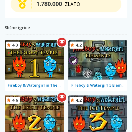
1.780.000
ZLATO
Slične igrice
4.3
4.2
Fireboy & Watergirl in The Forest Temple
Fireboy & Watergirl 5 Elements
4.6
4.2