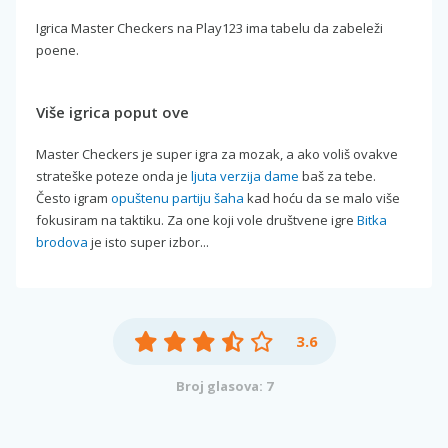
Igrica Master Checkers na Play123 ima tabelu da zabeleži
poene.
Više igrica poput ove
Master Checkers je super igra za mozak, a ako voliš ovakve
strateške poteze onda je
ljuta verzija dame
baš za tebe.
Često igram
opuštenu partiju šaha
kad hoću da se malo više
fokusiram na taktiku. Za one koji vole društvene igre
Bitka
brodova
je isto super izbor...
3.6
Broj glasova: 7