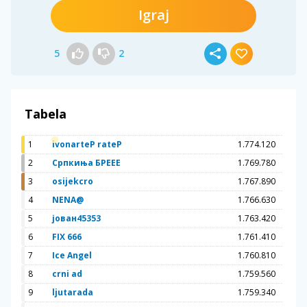
Igraj
5
2
Tabela
1
ivonarteP rateP
1.774.120
2
Српкиња БРЕЕЕ
1.769.780
3
osijekcro
1.767.890
4
NENA@
1.766.630
5
јован45353
1.763.420
6
FIX 666
1.761.410
7
Ice Angel
1.760.810
8
crni ad
1.759.560
9
ljutarada
1.759.340