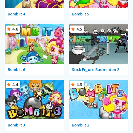
Bomb It 4
Bomb It 5
4.6
4.5
Bomb It 6
Stick Figure Badminton 2
4.4
4.3
Bomb It 3
Bomb It 2