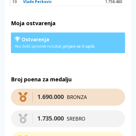
10
Vlado Perkovic
1.758.480
Moja ostvarenja
Ostvarenja
Ako želiš spremiti rezultat,
prijavi se
ili
upiši
.
Broj poena za medalju
1.690.000
BRONZA
1.735.000
SREBRO