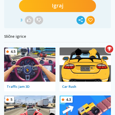
Igraj
3
Slične igrice
4.5
Traffic Jam 3D
Car Rush
5
4.3