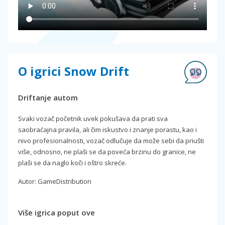
O igrici Snow Drift
Driftanje autom
Svaki vozač početnik uvek pokušava da prati sva
saobraćajna pravila, ali čim iskustvo i znanje porastu, kao i
nivo profesionalnosti, vozač odlučuje da može sebi da priušti
više, odnosno, ne plaši se da poveća brzinu do granice, ne
plaši se da naglo koči i oštro skreće.
Autor: GameDistribution
Više igrica poput ove