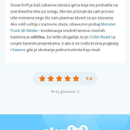
Snow Drift je baš zabavna zimska igrica koja me podsetila na
one klasične trke po snegu. Moram priznati da sam proveo
više vremena nego što sam planirao klizeći se po stazama.
Ako voliš vožnju i izazovne staze, obavezno probaj
Monster
Truck 3D Winter
- kombinacija snežnih terena i moćnih
kamiona je
odlična
. Za nešto drugačije, tu je i
Color Road
sa
svojim šarenim preprekama. A ako ti se sviđa brzina pogledaj
i
Swerve
gde je skretanje jedina kontrola koju imaš.
5.0
Broj glasova: 3