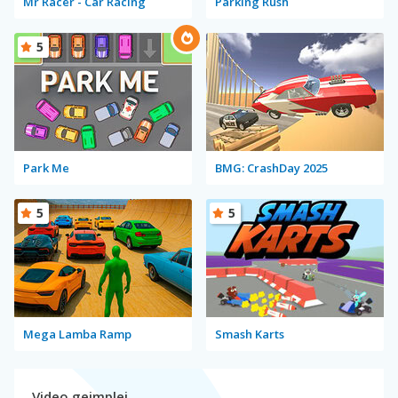
Mr Racer - Car Racing
Parking Rush
5
Park Me
BMG: CrashDay 2025
5
5
Mega Lamba Ramp
Smash Karts
Video gejmplej