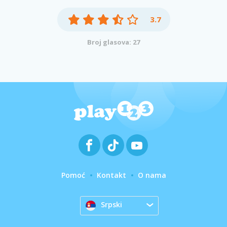
3.7
Broj glasova: 27
Pomoć
Kontakt
O nama
Srpski