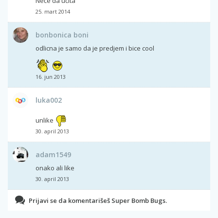
Neće da učita
25. mart 2014
bonbonica boni
odlicna je samo da je predjem i bice cool
16. jun 2013
luka002
unlike
30. april 2013
adam1549
onako ali like
30. april 2013
Prijavi se da komentarišeš Super Bomb Bugs.