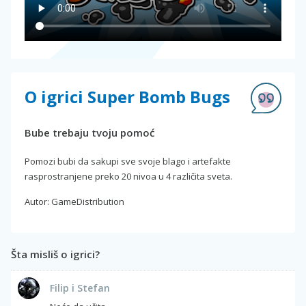
O igrici Super Bomb Bugs
Bube trebaju tvoju pomoć
Pomozi bubi da sakupi sve svoje blago i artefakte
rasprostranjene preko 20 nivoa u 4 različita sveta.
Autor: GameDistribution
Šta misliš o igrici?
Filip i Stefan