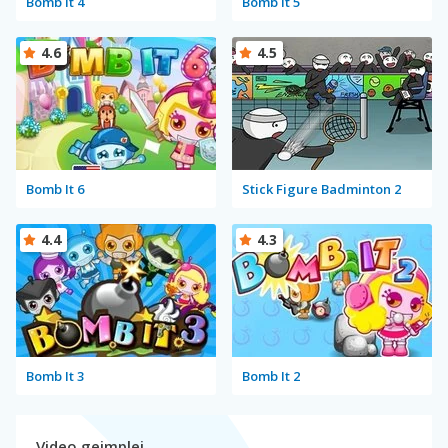
Bomb It 4
Bomb It 5
4.6
4.5
Bomb It 6
Stick Figure Badminton 2
4.4
4.3
Bomb It 3
Bomb It 2
Video gejmplej