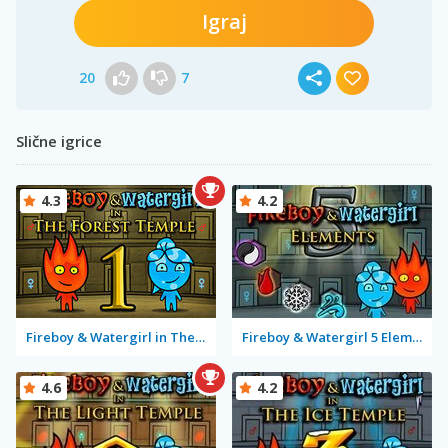
Igraj
20
7
Slične igrice
4.3
4.2
Fireboy & Watergirl in The Forest Temple
Fireboy & Watergirl 5 Elements
4.6
4.2