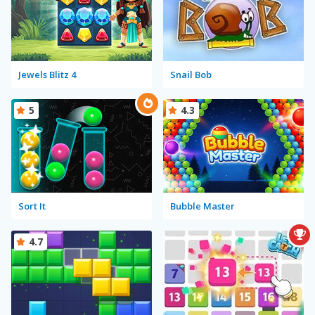
Jewels Blitz 4
Snail Bob
5
4.3
Sort It
Bubble Master
4.7