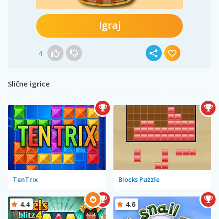
Igraj
4
Slične igrice
TenTrix
Blocks Puzzle
4.4
4.6