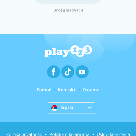
Broj glasova: 4
Pomoć
Kontakt
O nama
Srpski
Politika privatnosti
Politika o kolačićima
Uslovi korišćenja