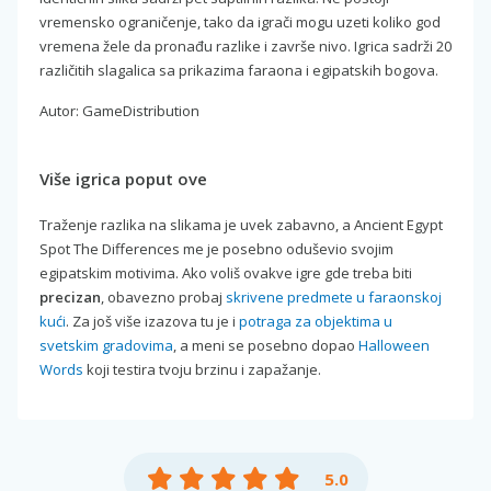
vremensko ograničenje, tako da igrači mogu uzeti koliko god
vremena žele da pronađu razlike i završe nivo. Igrica sadrži 20
različitih slagalica sa prikazima faraona i egipatskih bogova.
Autor: GameDistribution
Više igrica poput ove
Traženje razlika na slikama je uvek zabavno, a Ancient Egypt
Spot The Differences me je posebno oduševio svojim
egipatskim motivima. Ako voliš ovakve igre gde treba biti
precizan
, obavezno probaj
skrivene predmete u faraonskoj
kući
. Za još više izazova tu je i
potraga za objektima u
svetskim gradovima
, a meni se posebno dopao
Halloween
Words
koji testira tvoju brzinu i zapažanje.
5.0